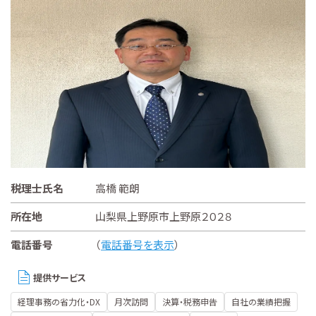
税理士氏名
高橋 範朗
所在地
山梨県上野原市上野原２０２８
電話番号
（
電話番号を表示
）
提供サービス
経理事務の省力化・DX
月次訪問
決算・税務申告
自社の業績把握