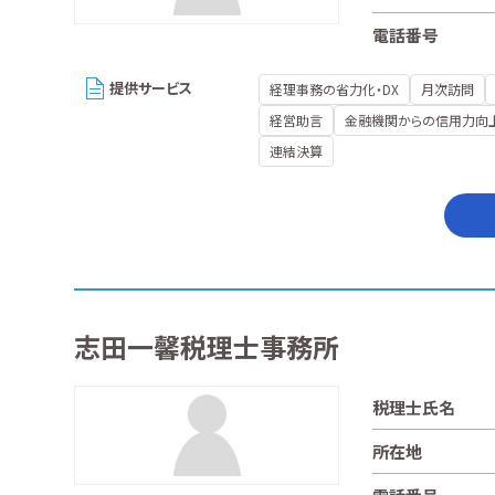
電話番号
提供サービス
経理事務の省力化・DX
月次訪問
経営助言
金融機関からの信用力向
連結決算
志田一馨税理士事務所
税理士氏名
所在地