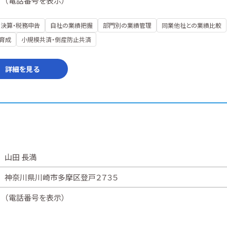
（
電話番号を表示
）
決算・税務申告
自社の業績把握
部門別の業績管理
同業他社との業績比較
育成
小規模共済・倒産防止共済
詳細を見る
山田 長満
神奈川県川崎市多摩区登戸２７３５
（
電話番号を表示
）