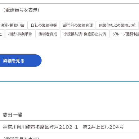
（
電話番号を表示
）
決算・税務申告
自社の業績把握
部門別の業績管理
同業他社との業績比較
上
相続・事業承継
後継者育成
小規模共済・倒産防止共済
グループ通算制
詳細を見る
志田 一馨
神奈川県川崎市多摩区登戸２１０２−１ 第２井上ビル２０４号