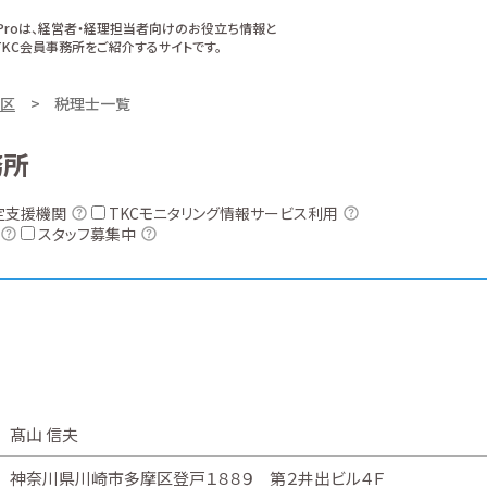
xProは、経営者・経理担当者向けのお役立ち情報と
KC会員事務所をご紹介するサイトです。
区
税理士一覧
務所
定支援機関
TKCモニタリング情報サービス利用
スタッフ募集中
髙山 信夫
神奈川県川崎市多摩区登戸１８８９ 第２井出ビル４Ｆ