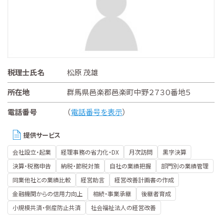
税理士氏名
松原 茂雄
所在地
群馬県邑楽郡邑楽町中野２７３０番地５
電話番号
（
電話番号を表示
）
提供サービス
会社設立・起業
経理事務の省力化・DX
月次訪問
黒字決算
決算・税務申告
納税・節税対策
自社の業績把握
部門別の業績管理
同業他社との業績比較
経営助言
経営改善計画書の作成
金融機関からの信用力向上
相続・事業承継
後継者育成
小規模共済・倒産防止共済
社会福祉法人の経営改善