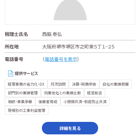
税理士氏名
西脇 泰弘
所在地
大阪府堺市堺区市之町東５丁１−２５
電話番号
（
電話番号を表示
）
提供サービス
経理事務の省力化・DX
月次訪問
決算・税務申告
自社の業績把握
部門別の業績管理
同業他社との業績比較
経営助言
相続・事業承継
後継者育成
小規模共済・倒産防止共済
現場別の工事利益管理
詳細を見る