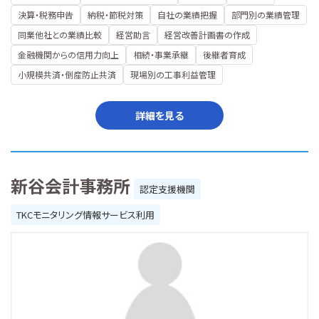
決算・税務申告
納税・節税対策
自社の業績把握
部門別の業績管理
同業他社との業績比較
経営助言
経営改善計画書の作成
金融機関からの信用力向上
相続・事業承継
後継者育成
小規模共済・倒産防止共済
現場別の工事利益管理
詳細を見る
新谷会計事務所
認定支援機関
TKCモニタリング情報サービス利用