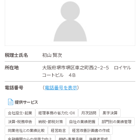
税理士氏名
初山 賢次
所在地
大阪府堺市堺区車之町西２−２−５ ロイヤル
コートビル ４Ｂ
電話番号
（
電話番号を表示
）
提供サービス
会社設立・起業
経理事務の省力化・DX
月次訪問
黒字決算
決算・税務申告
納税・節税対策
自社の業績把握
部門別の業績管理
同業他社との業績比較
経営助言
経営改善計画書の作成
金融機関からの信用力向上
相続・事業承継
後継者育成