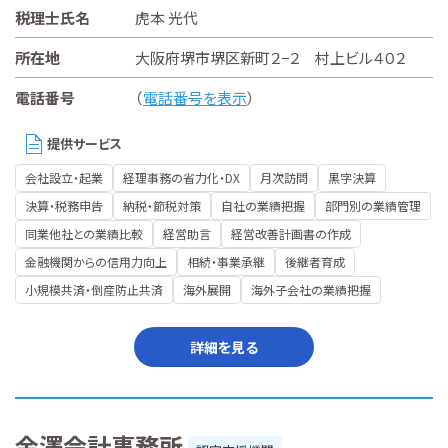
税理士氏名
虎本 光代
所在地
大阪府堺市堺区新町２−２ 村上ビル４０２
電話番号
（
電話番号を表示
）
提供サービス
会社設立・起業
経理事務の省力化・DX
月次訪問
黒字決算
決算・税務申告
納税・節税対策
自社の業績把握
部門別の業績管理
同業他社との業績比較
経営助言
経営改善計画書の作成
金融機関からの信用力向上
相続・事業承継
後継者育成
小規模共済・倒産防止共済
海外展開
海外子会社の業績把握
詳細を見る
金澤会計事務所