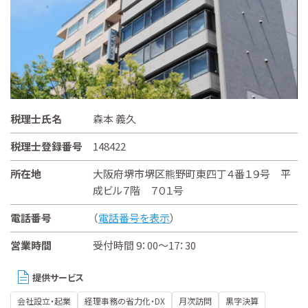
税理士氏名
森本 義久
税理士登録番号
148422
所在地
大阪府堺市堺区熊野町東四丁４番１９号 平
成ビル７階 ７０１号
電話番号
（
電話番号を表示
）
営業時間
受付時間 9：00～17：30
提供サービス
会社設立・起業
経理事務の省力化・DX
月次訪問
黒字決算