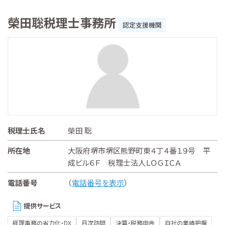
榮田聡税理士事務所
認定支援機関
税理士氏名
榮田 聡
所在地
大阪府堺市堺区熊野町東４丁４番１９号 平
成ビル６Ｆ 税理士法人ＬＯＧＩＣＡ
電話番号
（
電話番号を表示
）
提供サービス
経理事務の省力化・DX
月次訪問
決算・税務申告
自社の業績把握