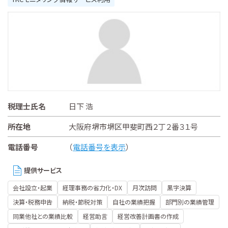
税理士氏名
日下 浩
所在地
大阪府堺市堺区甲斐町西２丁２番３１号
電話番号
（
電話番号を表示
）
提供サービス
会社設立・起業
経理事務の省力化・DX
月次訪問
黒字決算
決算・税務申告
納税・節税対策
自社の業績把握
部門別の業績管理
同業他社との業績比較
経営助言
経営改善計画書の作成