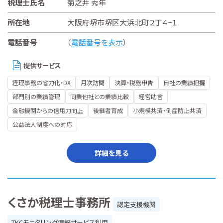
税理士氏名
菊之井 秀年
所在地
大阪府堺市堺区大浜北町２丁４−１
電話番号
（
電話番号を表示
）
提供サービス
経理事務の省力化・DX
月次訪問
決算・税務申告
自社の業績把握
部門別の業績管理
同業他社との業績比較
経営助言
金融機関からの信用力向上
後継者育成
小規模共済・倒産防止共済
公益法人制度への対応
詳細を見る
くさか税理士事務所
認定支援機関
TKCモニタリング情報サービス利用