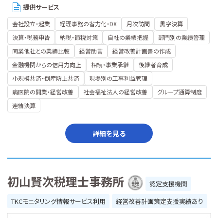
提供サービス
会社設立・起業
経理事務の省力化・DX
月次訪問
黒字決算
決算・税務申告
納税・節税対策
自社の業績把握
部門別の業績管理
同業他社との業績比較
経営助言
経営改善計画書の作成
金融機関からの信用力向上
相続・事業承継
後継者育成
小規模共済・倒産防止共済
現場別の工事利益管理
病医院の開業・経営改善
社会福祉法人の経営改善
グループ通算制度
連結決算
詳細を見る
初山賢次税理士事務所
認定支援機関
TKCモニタリング情報サービス利用
経営改善計画策定支援実績あり