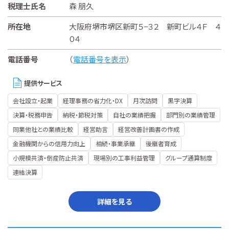
税理士氏名
森 朋久
所在地
大阪府堺市堺区新町５−３２ 新町ビル４Ｆ ４
０４
電話番号
（
電話番号を表示
）
提供サービス
会社設立・起業
経理事務の省力化・DX
月次訪問
黒字決算
決算・税務申告
納税・節税対策
自社の業績把握
部門別の業績管理
同業他社との業績比較
経営助言
経営改善計画書の作成
金融機関からの信用力向上
相続・事業承継
後継者育成
小規模共済・倒産防止共済
現場別の工事利益管理
グループ通算制度
連結決算
詳細を見る