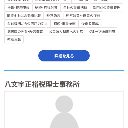
決算・税務申告
納税・節税対策
自社の業績把握
部門別の業績管理
同業他社との業績比較
経営助言
経営改善計画書の作成
金融機関からの信用力向上
相続・事業承継
後継者育成
病医院の開業・経営改善
公益法人制度への対応
グループ通算制度
連結決算
詳細を見る
八文字正裕税理士事務所