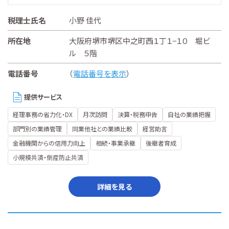
税理士氏名
小野 佳代
所在地
大阪府堺市堺区中之町西１丁１−１０ 堀ビ
ル ５階
電話番号
（
電話番号を表示
）
提供サービス
経理事務の省力化・DX
月次訪問
決算・税務申告
自社の業績把握
部門別の業績管理
同業他社との業績比較
経営助言
金融機関からの信用力向上
相続・事業承継
後継者育成
小規模共済・倒産防止共済
詳細を見る