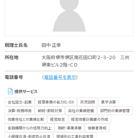
税理士氏名
田中 正幸
所在地
大阪府堺市堺区南花田口町２−３−２０ 三共
堺東ビル２階−ＣＤ
電話番号
（
電話番号を表示
）
提供サービス
会社設立・起業
経理事務の省力化・DX
月次訪問
黒字決算
決算・税務申告
納税・節税対策
自社の業績把握
部門別の業績管理
同業他社との業績比較
経営助言
経営改善計画書の作成
金融機関からの信用力向上
相続・事業承継
後継者育成
小規模共済・倒産防止共済
現場別の工事利益管理