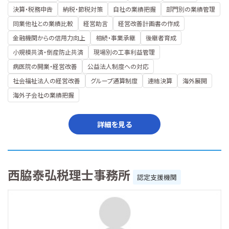
決算・税務申告
納税・節税対策
自社の業績把握
部門別の業績管理
同業他社との業績比較
経営助言
経営改善計画書の作成
金融機関からの信用力向上
相続・事業承継
後継者育成
小規模共済・倒産防止共済
現場別の工事利益管理
病医院の開業・経営改善
公益法人制度への対応
社会福祉法人の経営改善
グループ通算制度
連結決算
海外展開
海外子会社の業績把握
詳細を見る
西脇泰弘税理士事務所
認定支援機関