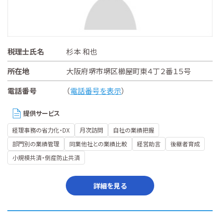
税理士氏名
杉本 和也
所在地
大阪府堺市堺区櫛屋町東４丁２番１５号
電話番号
（
電話番号を表示
）
提供サービス
経理事務の省力化・DX
月次訪問
自社の業績把握
部門別の業績管理
同業他社との業績比較
経営助言
後継者育成
小規模共済・倒産防止共済
詳細を見る