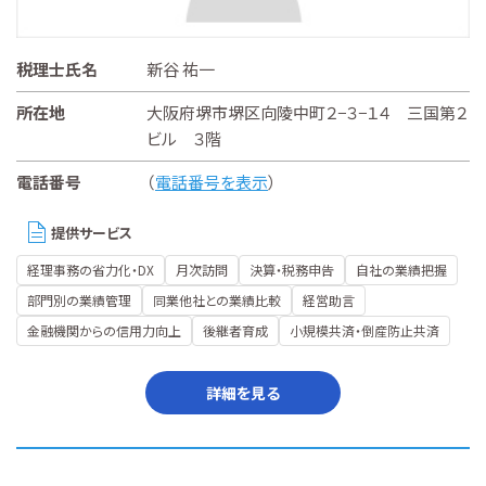
税理士氏名
新谷 祐一
所在地
大阪府堺市堺区向陵中町２−３−１４ 三国第２
ビル ３階
電話番号
（
電話番号を表示
）
提供サービス
経理事務の省力化・DX
月次訪問
決算・税務申告
自社の業績把握
部門別の業績管理
同業他社との業績比較
経営助言
金融機関からの信用力向上
後継者育成
小規模共済・倒産防止共済
詳細を見る