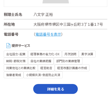
税理士氏名
八文字 正裕
所在地
大阪府堺市堺区中三国ヶ丘町３丁１番１７号
電話番号
（
電話番号を表示
）
提供サービス
会社設立・起業
経理事務の省力化・DX
月次訪問
黒字決算
納税・節税対策
自社の業績把握
部門別の業績管理
同業他社との業績比較
経営助言
経営改善計画書の作成
後継者育成
小規模共済・倒産防止共済
詳細を見る