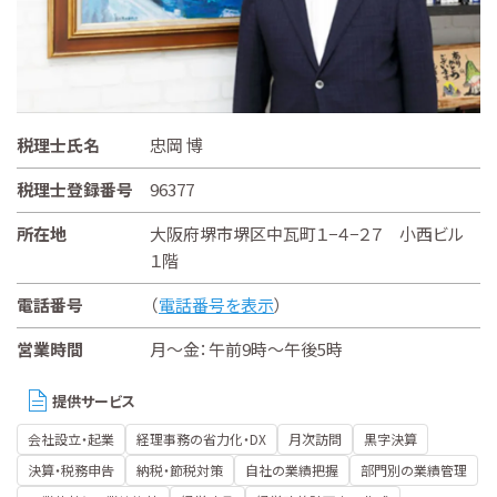
税理士氏名
忠岡 博
税理士登録番号
96377
所在地
大阪府堺市堺区中瓦町１−４−２７ 小西ビル
１階
電話番号
（
電話番号を表示
）
営業時間
月～金：午前9時～午後5時
提供サービス
会社設立・起業
経理事務の省力化・DX
月次訪問
黒字決算
決算・税務申告
納税・節税対策
自社の業績把握
部門別の業績管理