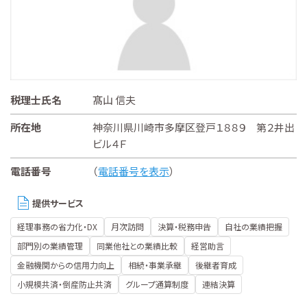
税理士氏名
髙山 信夫
所在地
神奈川県川崎市多摩区登戸１８８９ 第２井出
ビル４Ｆ
電話番号
（
電話番号を表示
）
提供サービス
経理事務の省力化・DX
月次訪問
決算・税務申告
自社の業績把握
部門別の業績管理
同業他社との業績比較
経営助言
金融機関からの信用力向上
相続・事業承継
後継者育成
小規模共済・倒産防止共済
グループ通算制度
連結決算