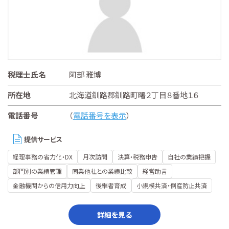
税理士氏名
阿部 雅博
所在地
北海道釧路郡釧路町曙２丁目８番地１６
電話番号
（
電話番号を表示
）
提供サービス
経理事務の省力化・DX
月次訪問
決算・税務申告
自社の業績把握
部門別の業績管理
同業他社との業績比較
経営助言
金融機関からの信用力向上
後継者育成
小規模共済・倒産防止共済
詳細を見る