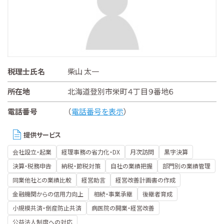
税理士氏名
柴山 太一
所在地
北海道登別市栄町４丁目９番地６
電話番号
（
電話番号を表示
）
提供サービス
会社設立・起業
経理事務の省力化・DX
月次訪問
黒字決算
決算・税務申告
納税・節税対策
自社の業績把握
部門別の業績管理
同業他社との業績比較
経営助言
経営改善計画書の作成
金融機関からの信用力向上
相続・事業承継
後継者育成
小規模共済・倒産防止共済
病医院の開業・経営改善
公益法人制度への対応