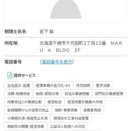
税理士氏名
岩下 誠
所在地
北海道千歳市千代田町２丁目１５番 ＭＡＲ
Ｕ Ａ ＢＬＤＧ ２Ｆ
電話番号
（
電話番号を表示
）
提供サービス
会社設立・起業
経理事務の省力化・DX
月次訪問
黒字決算
決算・税務申告
納税・節税対策
自社の業績把握
部門別の業績管理
同業他社との業績比較
経営助言
経営改善計画書の作成
金融機関からの信用力向上
相続・事業承継
後継者育成
小規模共済・倒産防止共済
現場別の工事利益管理
病医院の開業・経営改善
公益法人制度への対応