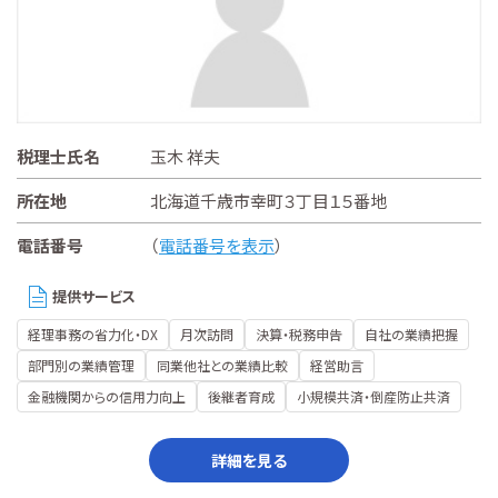
税理士氏名
玉木 祥夫
所在地
北海道千歳市幸町３丁目１５番地
電話番号
（
電話番号を表示
）
提供サービス
経理事務の省力化・DX
月次訪問
決算・税務申告
自社の業績把握
部門別の業績管理
同業他社との業績比較
経営助言
金融機関からの信用力向上
後継者育成
小規模共済・倒産防止共済
詳細を見る