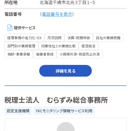
所在地
北海道千歳市北光３丁目１−５
電話番号
（
電話番号を表示
）
提供サービス
経理事務の省力化・DX
月次訪問
決算・税務申告
自社の業績把握
部門別の業績管理
同業他社との業績比較
経営助言
相続・事業承継
後継者育成
小規模共済・倒産防止共済
詳細を見る
税理士法人 むらずみ総合事務所
認定支援機関
TKCモニタリング情報サービス利用