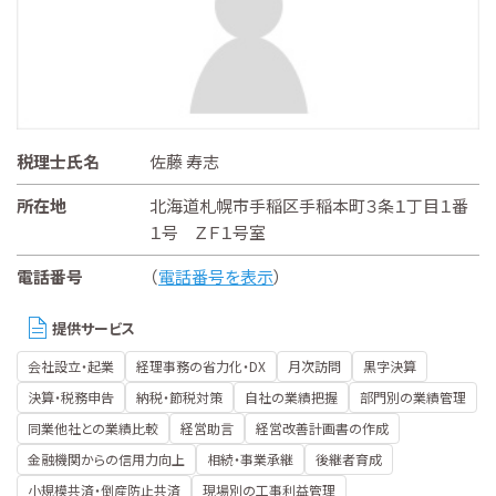
税理士氏名
佐藤 寿志
所在地
北海道札幌市手稲区手稲本町３条１丁目１番
１号 ＺＦ１号室
電話番号
（
電話番号を表示
）
提供サービス
会社設立・起業
経理事務の省力化・DX
月次訪問
黒字決算
決算・税務申告
納税・節税対策
自社の業績把握
部門別の業績管理
同業他社との業績比較
経営助言
経営改善計画書の作成
金融機関からの信用力向上
相続・事業承継
後継者育成
小規模共済・倒産防止共済
現場別の工事利益管理