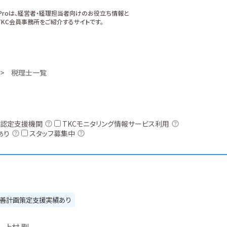
xProは、経営者・経理担当者向けのお役立ち情報と
KC会員事務所をご紹介するサイトです。
税理士一覧
認定支援機関
TKCモニタリング情報サービス利用
あり
スタッフ募集中
善計画策定支援実績あり
上村 剛