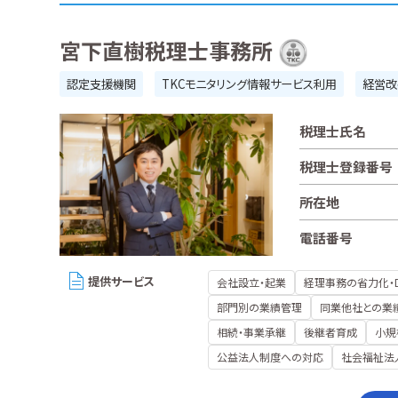
宮下直樹税理士事務所
認定支援機関
TKCモニタリング情報サービス利用
経営改
税理士氏名
税理士登録番号
所在地
電話番号
提供サービス
会社設立・起業
経理事務の省力化・
部門別の業績管理
同業他社との業
相続・事業承継
後継者育成
小規
公益法人制度への対応
社会福祉法