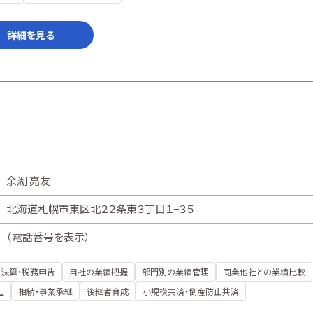
詳細を見る
余湖 亮友
北海道札幌市東区北２２条東３丁目１−３５
（
電話番号を表示
）
決算・税務申告
自社の業績把握
部門別の業績管理
同業他社との業績比較
上
相続・事業承継
後継者育成
小規模共済・倒産防止共済