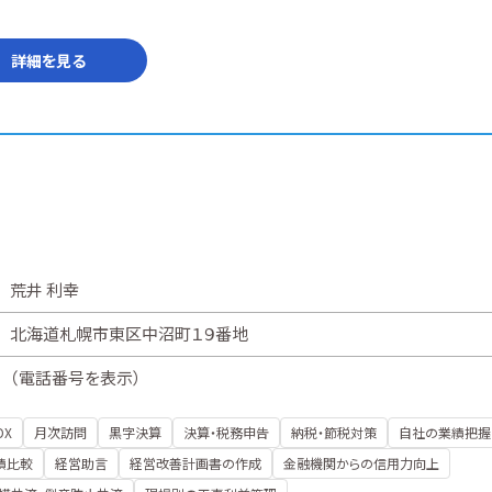
詳細を見る
荒井 利幸
北海道札幌市東区中沼町１９番地
（
電話番号を表示
）
DX
月次訪問
黒字決算
決算・税務申告
納税・節税対策
自社の業績把握
績比較
経営助言
経営改善計画書の作成
金融機関からの信用力向上