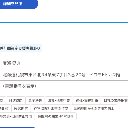
詳細を見る
善計画策定支援実績あり
廣瀬 晃典
北海道札幌市東区北３４条東７丁目３番２０号 イワモトビル２階
（
電話番号を表示
）
DX
月次訪問
黒字決算
決算・税務申告
納税・節税対策
自社の業績把握
績比較
経営助言
経営改善計画書の作成
金融機関からの信用力向上
模共済・倒産防止共済
病医院の開業・経営改善