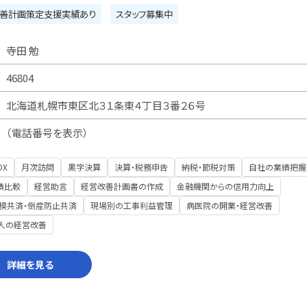
善計画策定支援実績あり
スタッフ募集中
寺田 勉
46804
北海道札幌市東区北３１条東４丁目３番２６号
（
電話番号を表示
）
DX
月次訪問
黒字決算
決算・税務申告
納税・節税対策
自社の業績把握
績比較
経営助言
経営改善計画書の作成
金融機関からの信用力向上
模共済・倒産防止共済
現場別の工事利益管理
病医院の開業・経営改善
人の経営改善
詳細を見る