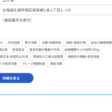
北海道札幌市東区東苗穂１条１丁目１−３９
（
電話番号を表示
）
DX
月次訪問
黒字決算
決算・税務申告
納税・節税対策
自社の業績把握
績比較
経営助言
経営改善計画書の作成
金融機関からの信用力向上
模共済・倒産防止共済
現場別の工事利益管理
病医院の開業・経営改善
人の経営改善
グループ通算制度
連結決算
詳細を見る