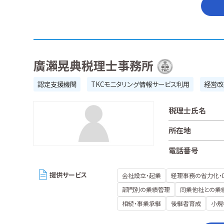
廣瀨晃典税理士事務所
認定支援機関
TKCモニタリング情報サービス利用
経営改
税理士氏名
所在地
電話番号
提供サービス
会社設立・起業
経理事務の省力化・
部門別の業績管理
同業他社との業
相続・事業承継
後継者育成
小規