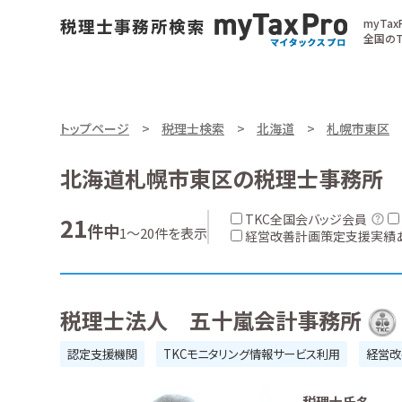
myTa
全国のT
トップページ
税理士検索
北海道
札幌市東区
北海道札幌市東区の税理士事務所
TKC全国会バッジ会員
21
件中
1～20件を表示
経営改善計画策定支援実績
税理士法人 五十嵐会計事務所
認定支援機関
TKCモニタリング情報サービス利用
経営改
税理士氏名