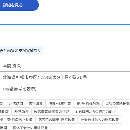
詳細を見る
善計画策定支援実績あり
本間 貴久
北海道札幌市東区北２３条東９丁目４番２６号
（
電話番号を表示
）
DX
月次訪問
黒字決算
決算・税務申告
納税・節税対策
自社の業績把握
績比較
経営助言
経営改善計画書の作成
金融機関からの信用力向上
模共済・倒産防止共済
病医院の開業・経営改善
社会福祉法人の経営改善
展開
海外子会社の業績把握