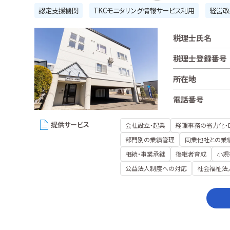
認定支援機関
TKCモニタリング情報サービス利用
経営改
税理士氏名
税理士登録番号
所在地
電話番号
提供サービス
会社設立・起業
経理事務の省力化・
部門別の業績管理
同業他社との業
相続・事業承継
後継者育成
小規
公益法人制度への対応
社会福祉法