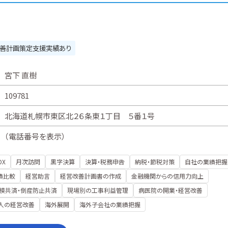
善計画策定支援実績あり
宮下 直樹
109781
北海道札幌市東区北２６条東１丁目 ５番１号
（
電話番号を表示
）
DX
月次訪問
黒字決算
決算・税務申告
納税・節税対策
自社の業績把握
績比較
経営助言
経営改善計画書の作成
金融機関からの信用力向上
模共済・倒産防止共済
現場別の工事利益管理
病医院の開業・経営改善
人の経営改善
海外展開
海外子会社の業績把握