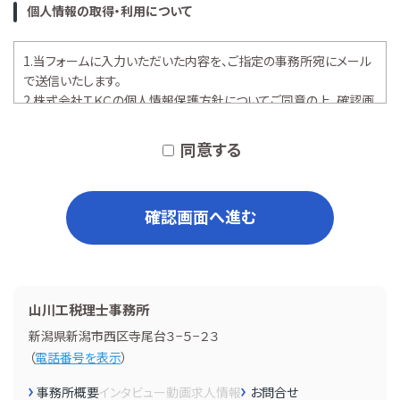
個人情報の取得・利用について
1.当フォームに入力いただいた内容を、ご指定の事務所宛にメール
で送信いたします。
2.株式会社ＴＫＣの
個人情報保護方針
についてご同意の上、確認画
面へお進みください。
同意する
確認画面へ進む
山川工税理士事務所
新潟県新潟市西区寺尾台３−５−２３
（
電話番号を表示
）
事務所概要
インタビュー
動画
求人情報
お問合せ