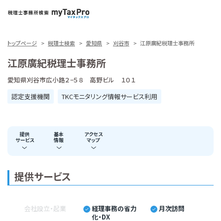
トップページ
税理士検索
愛知県
刈谷市
江原廣紀税理士事務所
江原廣紀税理士事務所
愛知県刈谷市広小路２−５８ 高野ビル １０１
認定支援機関
TKCモニタリング情報サービス利用
提供
基本
アクセス
サービス
情報
マップ
提供サービス
会社設立・起業
経理事務の省力
月次訪問
化・DX