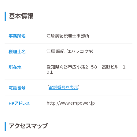
基本情報
江原廣紀税理士事務所
事務所名
江原 廣紀 （エハラ コウキ）
税理士名
愛知県刈谷市広小路２−５８ 高野ビル １
所在地
０１
（
電話番号を表示
）
電話番号
http://www.empower.jp
HPアドレス
アクセスマップ