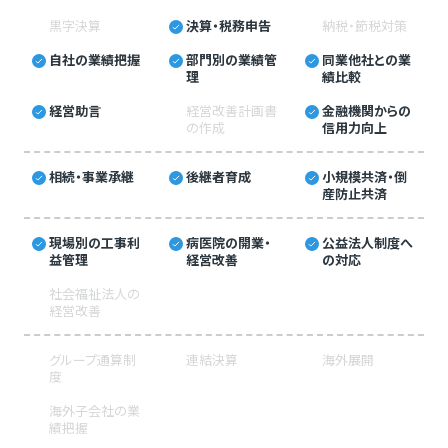
黒字決算
決算・税務申告
納税・節税対策
自社の業績把握
部門別の業績管
同業他社との業
理
績比較
経営助言
経営改善計画書
金融機関からの
の作成
信用力向上
相続・事業承継
後継者育成
小規模共済・倒
産防止共済
現場別の工事利
病医院の開業・
公益法人制度へ
益管理
経営改善
の対応
社会福祉法人の
経営改善
グループ通算制
連結決算
海外展開
度
海外子会社の業
績把握