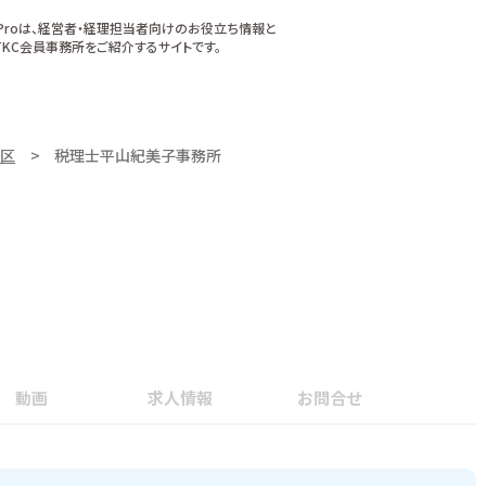
xProは、経営者・経理担当者向けのお役立ち情報と
KC会員事務所をご紹介するサイトです。
区
税理士平山紀美子事務所
動画
求人情報
お問合せ