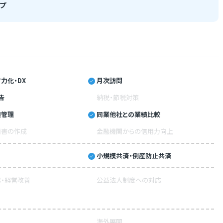
プ
力化・DX
月次訪問
告
納税・節税対策
績管理
同業他社との業績比較
画書の作成
金融機関からの信用力向上
小規模共済・倒産防止共済
・経営改善
公益法人制度への対応
海外展開