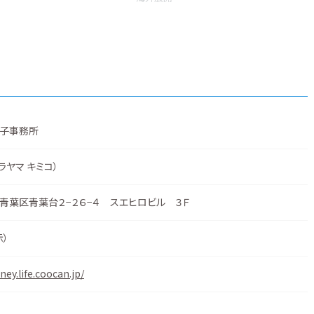
子事務所
ラヤマ キミコ）
青葉区青葉台２−２６−４ スエヒロビル ３Ｆ
示
）
ney.life.coocan.jp/