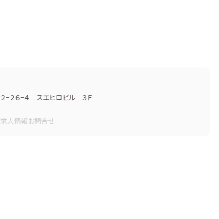
−２６−４ スエヒロビル ３Ｆ
画
求人情報
お問合せ