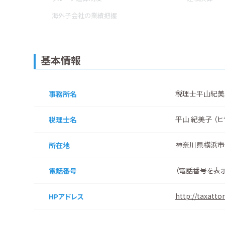
海外子会社の業績把握
基本情報
税理士平山紀美
事務所名
平山 紀美子 （ヒ
税理士名
神奈川県横浜市
所在地
（
電話番号を表
電話番号
http://taxattor
HPアドレス