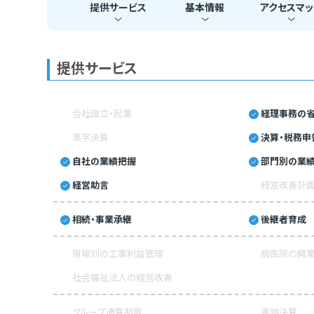
提供
サービス
基本
情報
アクセス
マッ
提供サービス
会社設立・起業
経理事務の省
黒字決算
決算・税務申
自社の業績把握
部門別の業
経営助言
経営改善計
相続・事業承継
後継者育成
現場別の工事利益管理
病医院の開業
社会福祉法人の経営改善
グループ通算制度
連結決算