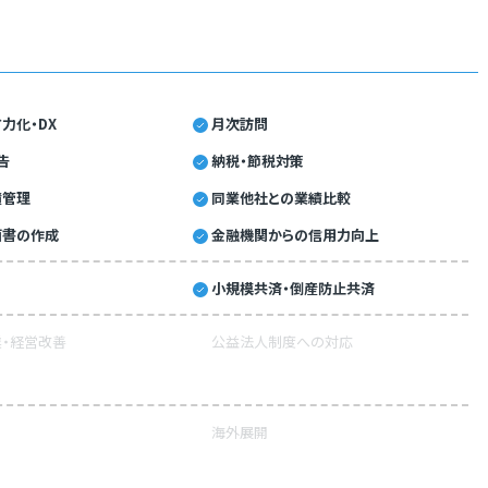
力化・DX
月次訪問
告
納税・節税対策
績管理
同業他社との業績比較
画書の作成
金融機関からの信用力向上
小規模共済・倒産防止共済
・経営改善
公益法人制度への対応
海外展開