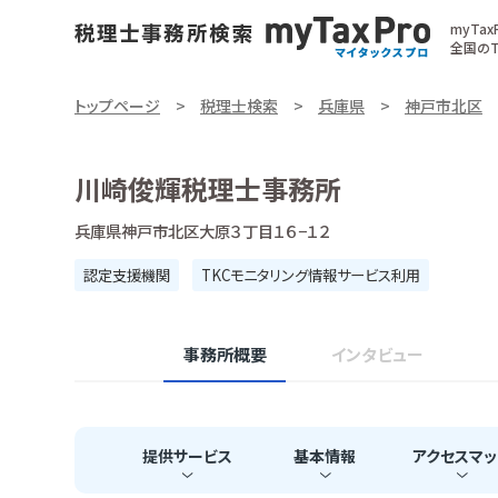
myTa
全国のT
トップページ
税理士検索
兵庫県
神戸市北区
川崎俊輝税理士事務所
兵庫県神戸市北区大原３丁目１６−１２
認定支援機関
TKCモニタリング情報サービス利用
事務所概要
インタビュー
提供
サービス
基本
情報
アクセス
マッ