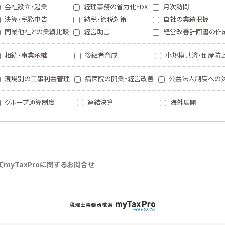
会社設立・起業
経理事務の省力化・DX
月次訪問
決算・税務申告
納税・節税対策
自社の業績把握
同業他社との業績比較
経営助言
経営改善計画書の作
相続・事業承継
後継者育成
小規模共済・倒産防
現場別の工事利益管理
病医院の開業・経営改善
公益法人制度への
グループ通算制度
連結決算
海外展開
て
myTaxProに関するお問合せ