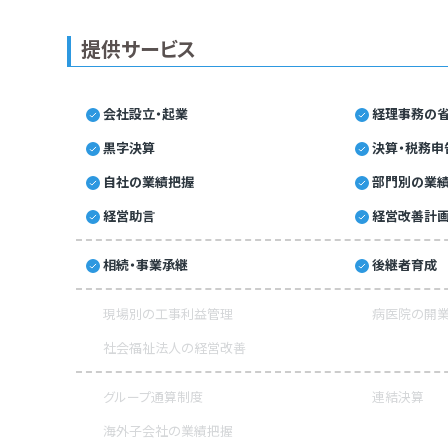
提供サービス
会社設立・起業
経理事務の省
黒字決算
決算・税務申
自社の業績把握
部門別の業
経営助言
経営改善計
相続・事業承継
後継者育成
現場別の工事利益管理
病医院の開業
社会福祉法人の経営改善
グループ通算制度
連結決算
海外子会社の業績把握