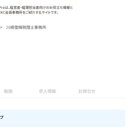
xProは、経営者・経理担当者向けのお役立ち情報と
KC会員事務所をご紹介するサイトです。
川崎俊輝税理士事務所
動画
求人情報
お問合せ
プ