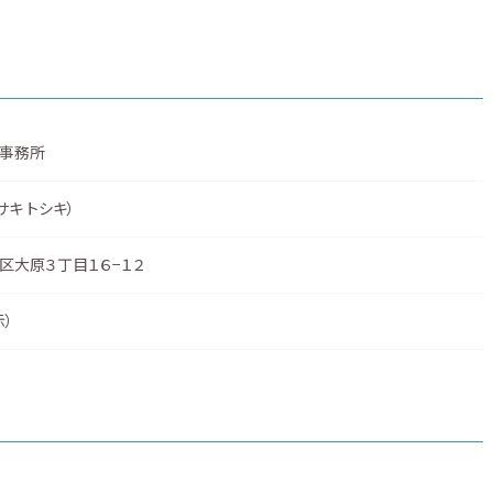
事務所
サキ トシキ）
区大原３丁目１６−１２
示
）