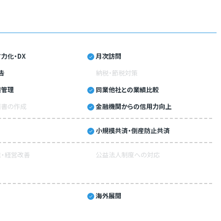
力化・DX
月次訪問
告
納税・節税対策
績管理
同業他社との業績比較
画書の作成
金融機関からの信用力向上
小規模共済・倒産防止共済
・経営改善
公益法人制度への対応
海外展開