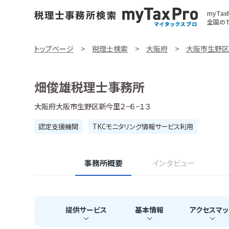
myTa
全国のT
トップページ
税理士検索
大阪府
大阪市生野区
畑俊雄税理士事務所
大阪府大阪市生野区新今里２−６−１３
認定支援機関
TKCモニタリング情報サービス利用
事務所概要
インタビュー
提供
サービス
基本
情報
アクセス
マッ