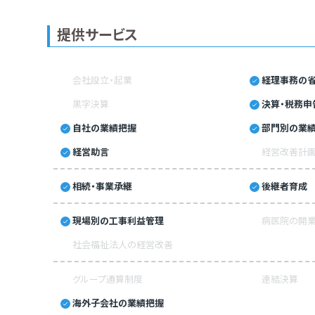
提供サービス
会社設立・起業
経理事務の省
黒字決算
決算・税務申
自社の業績把握
部門別の業
経営助言
経営改善計
相続・事業承継
後継者育成
現場別の工事利益管理
病医院の開業
社会福祉法人の経営改善
グループ通算制度
連結決算
海外子会社の業績把握