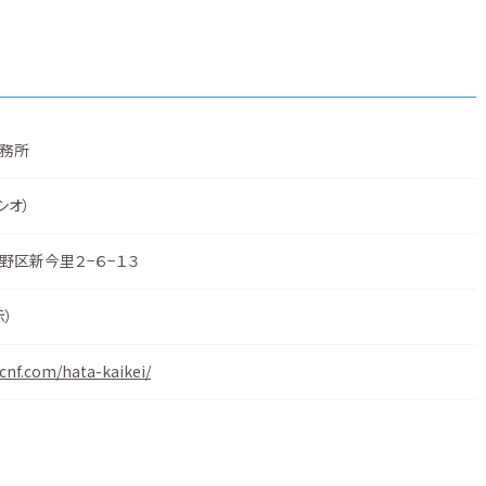
務所
シオ）
野区新今里２−６−１３
示
）
cnf.com/hata-kaikei/