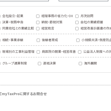
会社設立・起業
経理事務の省力化・DX
月次訪問
決算・税務申告
納税・節税対策
自社の業績把握
同業他社との業績比較
経営助言
経営改善計画書の作
相続・事業承継
後継者育成
小規模共済・倒産防
現場別の工事利益管理
病医院の開業・経営改善
公益法人制度への
グループ通算制度
連結決算
海外展開
て
myTaxProに関するお問合せ