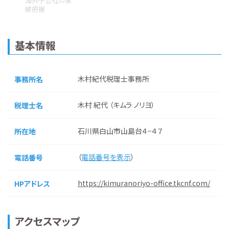
海外子会社の業
績把握
基本情報
木村紀代税理士事務所
事務所名
木村 紀代 （キムラ ノリヨ）
税理士名
石川県白山市山島台４−４７
所在地
（
電話番号を表示
）
電話番号
https://kimuranoriyo-office.tkcnf.com/
HPアドレス
アクセスマップ