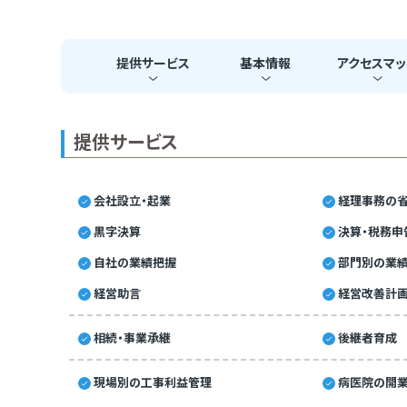
提供
サービス
基本
情報
アクセス
マッ
提供サービス
会社設立・起業
経理事務の省
黒字決算
決算・税務申
自社の業績把握
部門別の業
経営助言
経営改善計
相続・事業承継
後継者育成
現場別の工事利益管理
病医院の開業