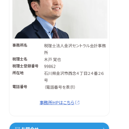
事務所名
税理士法人金沢セントラル会計事務
所
税理士名
木戸 覚也
税理士登録番号
99862
所在地
石川県金沢市西念４丁目２４番２６
号
電話番号
（
電話番号を表示
）
事務所HPはこちら
お問合せ