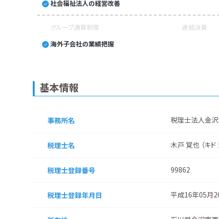
社会福祉法人の経営改善
グループ通算制度
連結決算
海外子会社の業績把握
基本情報
税理士法人金沢
事務所名
木戸 覚也 （キド
税理士名
99862
税理士登録番号
平成16年05月
税理士登録
年月日