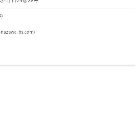
念４丁目２４番２６号
示
）
anazawa-bs.com/