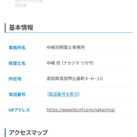
海外子会社の業
績把握
基本情報
中嶋司税理士事務所
事務所名
中嶋 司 （ナカジマ ツカサ）
税理士名
高知県高知市比島町４−６−１０
所在地
（
電話番号を表示
）
電話番号
https://www.tkcnf.com/nakajima/
HPアドレス
アクセスマップ