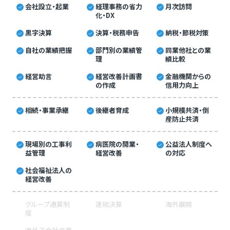
会社設立・起業
経理事務の省力
月次訪問
化・DX
黒字決算
決算・税務申告
納税・節税対策
自社の業績把握
部門別の業績管
同業他社との業
理
績比較
経営助言
経営改善計画書
金融機関からの
の作成
信用力向上
相続・事業承継
後継者育成
小規模共済・倒
産防止共済
現場別の工事利
病医院の開業・
公益法人制度へ
益管理
経営改善
の対応
社会福祉法人の
経営改善
グループ通算制
連結決算
海外展開
度