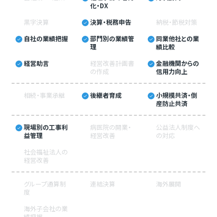
化・DX
黒字決算
決算・税務申告
納税・節税対策
自社の業績把握
部門別の業績管
同業他社との業
理
績比較
経営助言
経営改善計画書
金融機関からの
の作成
信用力向上
相続・事業承継
後継者育成
小規模共済・倒
産防止共済
現場別の工事利
病医院の開業・
公益法人制度へ
益管理
経営改善
の対応
社会福祉法人の
経営改善
グループ通算制
連結決算
海外展開
度
海外子会社の業
績把握