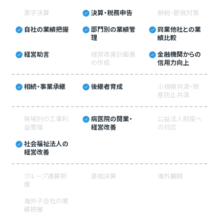
黒字決算
決算・税務申告
納税・節税対策
自社の業績把握
部門別の業績管
同業他社との業
理
績比較
経営助言
経営改善計画書
金融機関からの
の作成
信用力向上
相続・事業承継
後継者育成
小規模共済・倒
産防止共済
現場別の工事利
病医院の開業・
公益法人制度へ
益管理
経営改善
の対応
社会福祉法人の
経営改善
グループ通算制
連結決算
海外展開
度
海外子会社の業
績把握