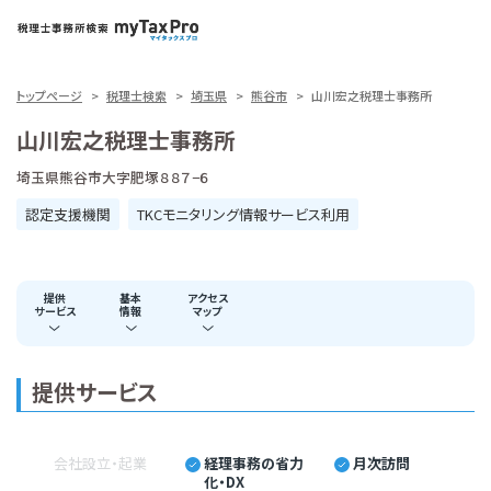
トップページ
税理士検索
埼玉県
熊谷市
山川宏之税理士事務所
山川宏之税理士事務所
埼玉県熊谷市大字肥塚８８７−６
認定支援機関
TKCモニタリング情報サービス利用
提供
基本
アクセス
サービス
情報
マップ
提供サービス
会社設立・起業
経理事務の省力
月次訪問
化・DX