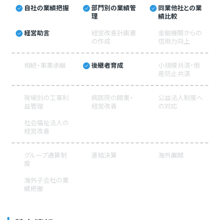
自社の業績把握
部門別の業績管
同業他社との業
理
績比較
経営助言
経営改善計画書
金融機関からの
の作成
信用力向上
相続・事業承継
後継者育成
小規模共済・倒
産防止共済
現場別の工事利
病医院の開業・
公益法人制度へ
益管理
経営改善
の対応
社会福祉法人の
経営改善
グループ通算制
連結決算
海外展開
度
海外子会社の業
績把握