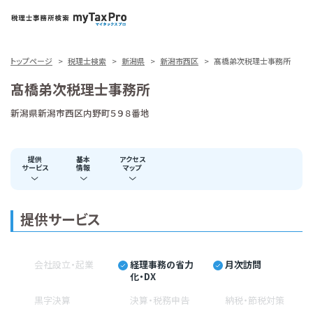
トップページ
税理士検索
新潟県
新潟市西区
髙橋弟次税理士事務所
髙橋弟次税理士事務所
新潟県新潟市西区内野町５９８番地
提供
基本
アクセス
サービス
情報
マップ
提供サービス
会社設立・起業
経理事務の省力
月次訪問
化・DX
黒字決算
決算・税務申告
納税・節税対策