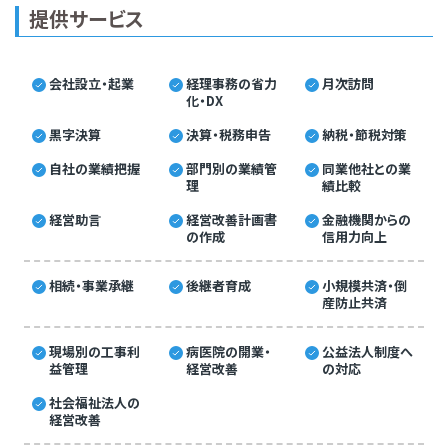
提供サービス
会社設立・起業
経理事務の省力
月次訪問
化・DX
黒字決算
決算・税務申告
納税・節税対策
自社の業績把握
部門別の業績管
同業他社との業
理
績比較
経営助言
経営改善計画書
金融機関からの
の作成
信用力向上
相続・事業承継
後継者育成
小規模共済・倒
産防止共済
現場別の工事利
病医院の開業・
公益法人制度へ
益管理
経営改善
の対応
社会福祉法人の
経営改善