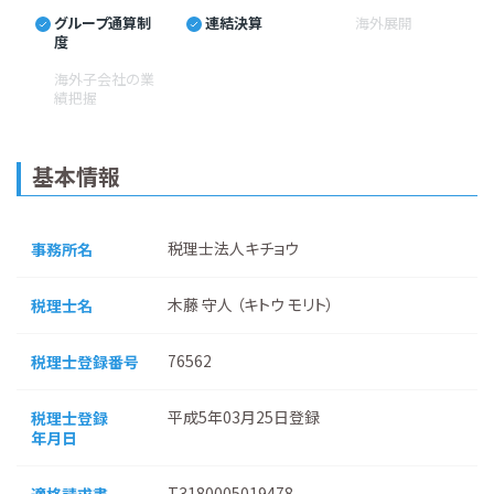
グループ通算制
連結決算
海外展開
度
海外子会社の業
績把握
基本情報
税理士法人キチョウ
事務所名
木藤 守人 （キトウ モリト）
税理士名
76562
税理士登録番号
平成5年03月25日登録
税理士登録
年月日
T3180005019478