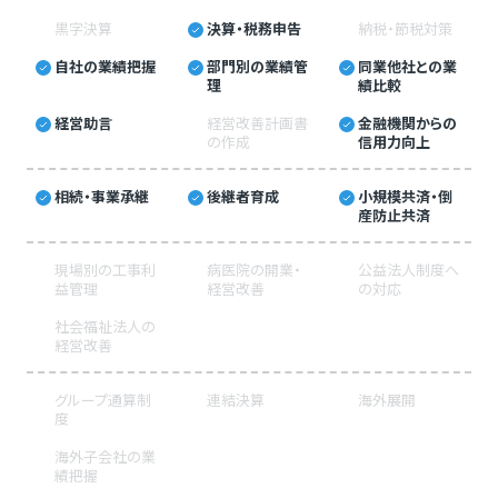
黒字決算
決算・税務申告
納税・節税対策
自社の業績把握
部門別の業績管
同業他社との業
理
績比較
経営助言
経営改善計画書
金融機関からの
の作成
信用力向上
相続・事業承継
後継者育成
小規模共済・倒
産防止共済
現場別の工事利
病医院の開業・
公益法人制度へ
益管理
経営改善
の対応
社会福祉法人の
経営改善
グループ通算制
連結決算
海外展開
度
海外子会社の業
績把握