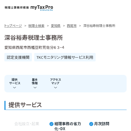
トップページ
税理士検索
愛知県
西尾市
深谷裕寿税理士事務所
深谷裕寿税理士事務所
愛知県西尾市西幡豆町荒佐分６３−４
認定支援機関
TKCモニタリング情報サービス利用
提供
基本
アクセス
サービス
情報
マップ
提供サービス
会社設立・起業
経理事務の省力
月次訪問
化・DX