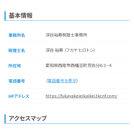
基本情報
深谷裕寿税理士事務所
事務所名
深谷 裕寿 （フカヤ ヒロトシ）
税理士名
愛知県西尾市西幡豆町荒佐分６３−４
所在地
（
電話番号を表示
）
電話番号
https://fukayakeieikaikei.tkcnf.com/
HPアドレス
アクセスマップ