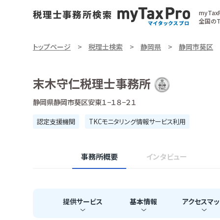
myTa
全国のT
トップページ
税理士検索
静岡県
静岡市葵区
末木守仁税理士事務所
静岡県静岡市葵区安東１−１８−２１
認定支援機関
TKCモニタリング情報サービス利用
事務所概要
インタビュー
提供
サービス
基本
情報
アクセス
マッ