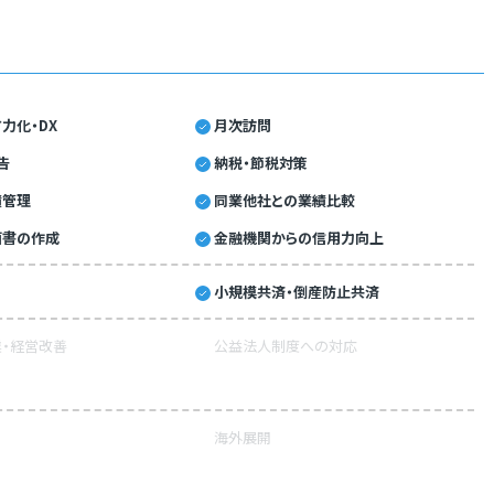
力化・DX
月次訪問
告
納税・節税対策
績管理
同業他社との業績比較
画書の作成
金融機関からの信用力向上
小規模共済・倒産防止共済
・経営改善
公益法人制度への対応
海外展開