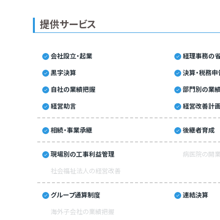
提供サービス
会社設立・起業
経理事務の省
黒字決算
決算・税務申
自社の業績把握
部門別の業
経営助言
経営改善計
相続・事業承継
後継者育成
現場別の工事利益管理
病医院の開業
社会福祉法人の経営改善
グループ通算制度
連結決算
海外子会社の業績把握