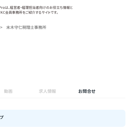
xProは、経営者・経理担当者向けのお役立ち情報と
KC会員事務所をご紹介するサイトです。
末木守仁税理士事務所
動画
求人情報
お問合せ
プ