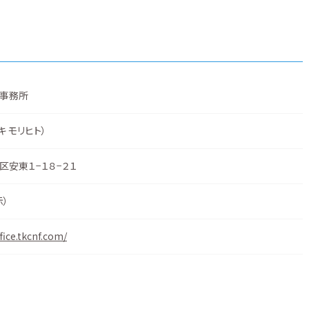
事務所
キ モリヒト）
区安東１−１８−２１
示
）
fice.tkcnf.com/