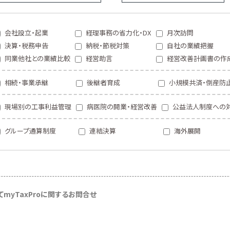
会社設立・起業
経理事務の省力化・DX
月次訪問
決算・税務申告
納税・節税対策
自社の業績把握
同業他社との業績比較
経営助言
経営改善計画書の作
相続・事業承継
後継者育成
小規模共済・倒産防
現場別の工事利益管理
病医院の開業・経営改善
公益法人制度への
グループ通算制度
連結決算
海外展開
て
myTaxProに関するお問合せ