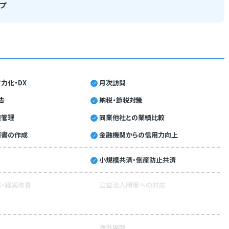
プ
力化・DX
月次訪問
告
納税・節税対策
績管理
同業他社との業績比較
画書の作成
金融機関からの信用力向上
小規模共済・倒産防止共済
・経営改善
公益法人制度への対応
海外展開