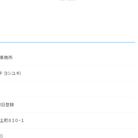
事務所
チ ヨシユキ）
8日登録
土町８１０−１
示
）