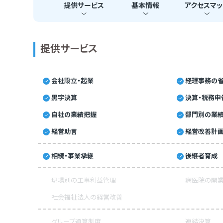
提供
サービス
基本
情報
アクセス
マッ
提供サービス
会社設立・起業
経理事務の省
黒字決算
決算・税務申
自社の業績把握
部門別の業
経営助言
経営改善計
相続・事業承継
後継者育成
現場別の工事利益管理
病医院の開業
社会福祉法人の経営改善
グループ通算制度
連結決算