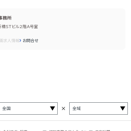
事務所
新橋ＳＴビル２階Ａ号室
画
求人情報
お問合せ