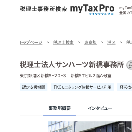
myTa
全国のT
トップページ
税理士検索
東京都
港区
税
税理士法人サンハーツ新橋事務所
東京都港区新橋５−２０−３ 新橋ＳＴビル２階Ａ号室
認定支援機関
TKCモニタリング情報サービス利用
経営改
事務所概要
インタビュー