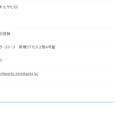
キ ヒサヒロ）
1日登録
５−２０−３ 新橋ＳＴビル２階Ａ号室
示
）
nhearts-shinbashi.jp/