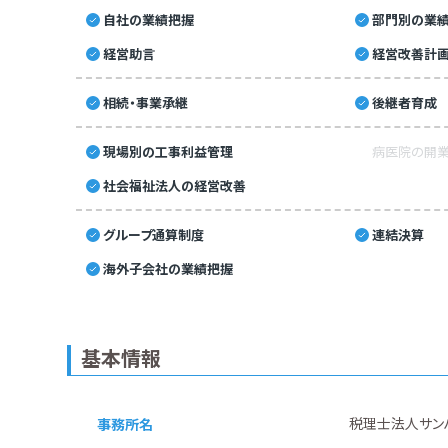
自社の業績把握
部門別の業
経営助言
経営改善計
相続・事業承継
後継者育成
現場別の工事利益管理
病医院の開業
社会福祉法人の経営改善
グループ通算制度
連結決算
海外子会社の業績把握
基本情報
税理士法人サン
事務所名