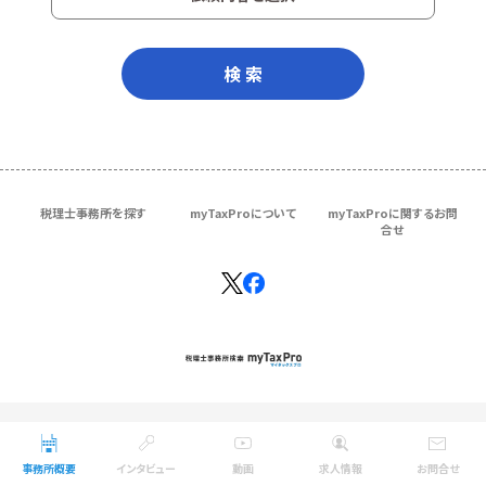
検 索
税理士事務所を探す
myTaxProについて
myTaxProに関するお問
合せ
Copyright © ＴＫＣ Corporation
All Rights Reserved.
事務所概要
インタビュー
動画
求人情報
お問合せ