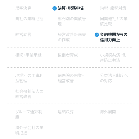
黒字決算
決算・税務申告
納税・節税対策
自社の業績把握
部門別の業績管
同業他社との業
理
績比較
経営助言
経営改善計画書
金融機関からの
の作成
信用力向上
相続・事業承継
後継者育成
小規模共済・倒
産防止共済
現場別の工事利
病医院の開業・
公益法人制度へ
益管理
経営改善
の対応
社会福祉法人の
経営改善
グループ通算制
連結決算
海外展開
度
海外子会社の業
績把握