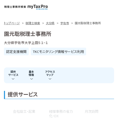
トップページ
税理士検索
大分県
宇佐市
園元聡税理士事務所
園元聡税理士事務所
大分県宇佐市大字上田５１−１
認定支援機関
TKCモニタリング情報サービス利用
提供
基本
アクセス
サービス
情報
マップ
提供サービス
会社設立・起業
経理事務の省力
月次訪問
化・DX