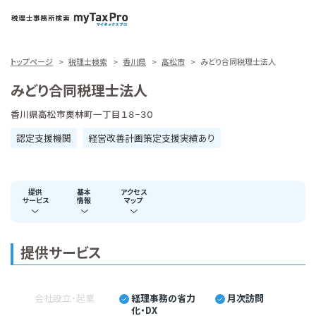
トップページ
税理士検索
香川県
高松市
みどり合同税理士法人
みどり合同税理士法人
香川県高松市栗林町一丁目１８−３０
認定支援機関
経営改善計画策定支援実績あり
提供
基本
アクセス
サービス
情報
マップ
提供サービス
会社設立・起業
経理事務の省力
月次訪問
化・DX