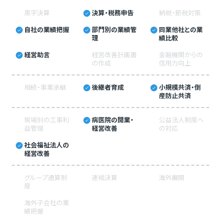
黒字決算
決算・税務申告
納税・節税対策
自社の業績把握
部門別の業績管
同業他社との業
理
績比較
経営助言
経営改善計画書
金融機関からの
の作成
信用力向上
相続・事業承継
後継者育成
小規模共済・倒
産防止共済
現場別の工事利
病医院の開業・
公益法人制度へ
益管理
経営改善
の対応
社会福祉法人の
経営改善
グループ通算制
連結決算
海外展開
度
海外子会社の業
績把握