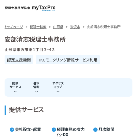
トップページ
税理士検索
山形県
米沢市
安部清志税理士事務所
安部清志税理士事務所
山形県米沢市東１丁目３−４３
認定支援機関
TKCモニタリング情報サービス利用
提供
基本
アクセス
サービス
情報
マップ
提供サービス
会社設立・起業
経理事務の省力
月次訪問
化・DX