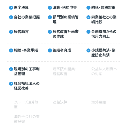
黒字決算
決算・税務申告
納税・節税対策
自社の業績把握
部門別の業績管
同業他社との業
理
績比較
経営助言
経営改善計画書
金融機関からの
の作成
信用力向上
相続・事業承継
後継者育成
小規模共済・倒
産防止共済
現場別の工事利
病医院の開業・
公益法人制度へ
益管理
経営改善
の対応
社会福祉法人の
経営改善
グループ通算制
連結決算
海外展開
度
海外子会社の業
績把握