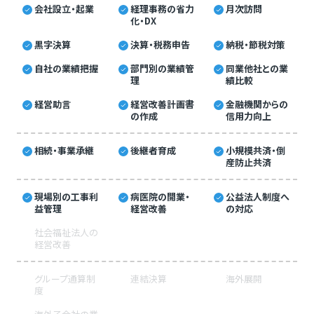
会社設立・起業
経理事務の省力
月次訪問
化・DX
黒字決算
決算・税務申告
納税・節税対策
自社の業績把握
部門別の業績管
同業他社との業
理
績比較
経営助言
経営改善計画書
金融機関からの
の作成
信用力向上
相続・事業承継
後継者育成
小規模共済・倒
産防止共済
現場別の工事利
病医院の開業・
公益法人制度へ
益管理
経営改善
の対応
社会福祉法人の
経営改善
グループ通算制
連結決算
海外展開
度