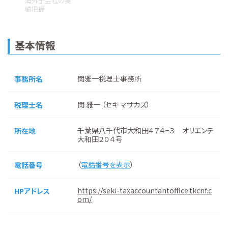
海外子会社の業
績把握
基本情報
関雅一税理士事務所
事務所名
関 雅一 （セキ マサカズ）
税理士名
千葉県八千代市大和田４７４−３ オリエンテ
所在地
大和田２０４号
（
電話番号を表示
）
電話番号
https://seki-taxaccountantoffice.tkcnf.c
HPアドレス
om/