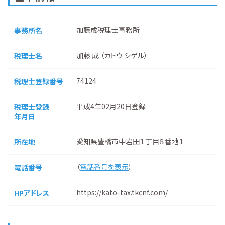
加藤成税理士事務所
事務所名
加藤 成 （カトウ シゲル）
税理士名
74124
税理士登録番号
平成4年02月20日登録
税理士登録
年月日
愛知県豊橋市中岩田１丁目８番地１
所在地
（
電話番号を表示
）
電話番号
https://kato-tax.tkcnf.com/
HPアドレス