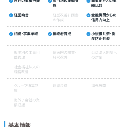
自社の業績把握
部門別の業績管
同業他社との業
理
績比較
経営助言
経営改善計画書
金融機関からの
の作成
信用力向上
相続・事業承継
後継者育成
小規模共済・倒
産防止共済
現場別の工事利
病医院の開業・
公益法人制度へ
益管理
経営改善
の対応
社会福祉法人の
経営改善
グループ通算制
連結決算
海外展開
度
海外子会社の業
績把握
基本情報