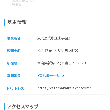
海外子会社の業
績把握
基本情報
風間良光税理士事務所
事務所名
風間 良光 （カザマ ヨシミツ）
税理士名
新潟県新潟市北区嘉山２−３−２３
所在地
（
電話番号を表示
）
電話番号
https://kazamakaikei.tkcnf.com/
HPアドレス
アクセスマップ