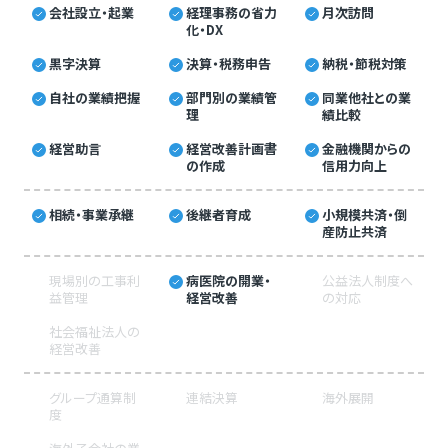
会社設立・起業
経理事務の省力
月次訪問
化・DX
黒字決算
決算・税務申告
納税・節税対策
自社の業績把握
部門別の業績管
同業他社との業
理
績比較
経営助言
経営改善計画書
金融機関からの
の作成
信用力向上
相続・事業承継
後継者育成
小規模共済・倒
産防止共済
現場別の工事利
病医院の開業・
公益法人制度へ
益管理
経営改善
の対応
社会福祉法人の
経営改善
グループ通算制
連結決算
海外展開
度