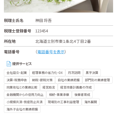
税理士氏名
神田 将吾
税理士登録番号
123454
所在地
北海道士別市東１条北４丁目２番
電話番号
（
電話番号を表示
）
提供サービス
会社設立・起業
経理事務の省力化・DX
月次訪問
黒字決算
決算・税務申告
納税・節税対策
自社の業績把握
部門別の業績管理
同業他社との業績比較
経営助言
経営改善計画書の作成
金融機関からの信用力向上
相続・事業承継
後継者育成
小規模共済・倒産防止共済
現場別の工事利益管理
海外展開
海外子会社の業績把握