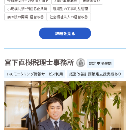
金融機関からの信用力向上
相続・事業承継
後継者育成
小規模共済・倒産防止共済
現場別の工事利益管理
病医院の開業・経営改善
社会福祉法人の経営改善
詳細を見る
宮下直樹税理士事務所
認定支援機関
TKCモニタリング情報サービス利用
経営改善計画策定支援実績あり