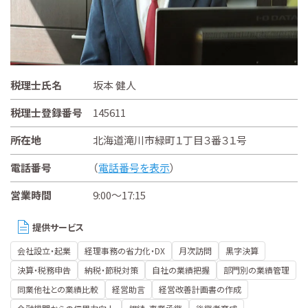
税理士氏名
坂本 健人
税理士登録番号
145611
所在地
北海道滝川市緑町１丁目３番３１号
電話番号
（
電話番号を表示
）
営業時間
9:00～17:15
提供サービス
会社設立・起業
経理事務の省力化・DX
月次訪問
黒字決算
決算・税務申告
納税・節税対策
自社の業績把握
部門別の業績管理
同業他社との業績比較
経営助言
経営改善計画書の作成