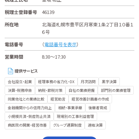
税理士登録番号
46139
所在地
北海道札幌市豊平区月寒東１条２丁目１０番１
６号
電話番号
（
電話番号を表示
）
営業時間
8:30～17:30
提供サービス
会社設立・起業
経理事務の省力化・DX
月次訪問
黒字決算
決算・税務申告
納税・節税対策
自社の業績把握
部門別の業績管理
同業他社との業績比較
経営助言
経営改善計画書の作成
金融機関からの信用力向上
相続・事業承継
後継者育成
小規模共済・倒産防止共済
現場別の工事利益管理
病医院の開業・経営改善
グループ通算制度
連結決算