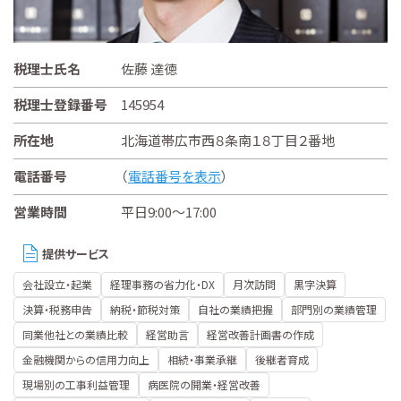
税理士氏名
佐藤 達徳
税理士登録番号
145954
所在地
北海道帯広市西８条南１８丁目２番地
電話番号
（
電話番号を表示
）
営業時間
平日9:00～17:00
提供サービス
会社設立・起業
経理事務の省力化・DX
月次訪問
黒字決算
決算・税務申告
納税・節税対策
自社の業績把握
部門別の業績管理
同業他社との業績比較
経営助言
経営改善計画書の作成
金融機関からの信用力向上
相続・事業承継
後継者育成
現場別の工事利益管理
病医院の開業・経営改善