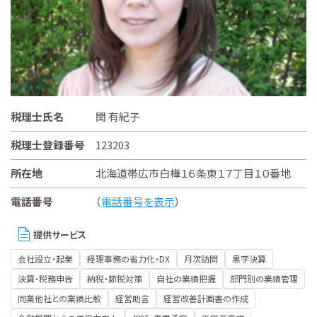
税理士氏名
関 有紀子
税理士登録番号
123203
所在地
北海道帯広市白樺１６条東１７丁目１０番地
電話番号
（
電話番号を表示
）
提供サービス
会社設立・起業
経理事務の省力化・DX
月次訪問
黒字決算
決算・税務申告
納税・節税対策
自社の業績把握
部門別の業績管理
同業他社との業績比較
経営助言
経営改善計画書の作成