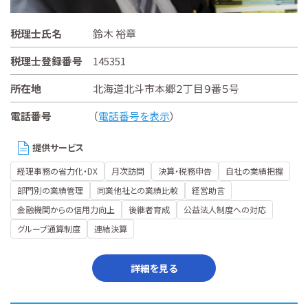
税理士氏名
鈴木 裕章
税理士登録番号
145351
所在地
北海道北斗市本郷２丁目９番５号
電話番号
（
電話番号を表示
）
提供サービス
経理事務の省力化・DX
月次訪問
決算・税務申告
自社の業績把握
部門別の業績管理
同業他社との業績比較
経営助言
金融機関からの信用力向上
後継者育成
公益法人制度への対応
グループ通算制度
連結決算
詳細を見る