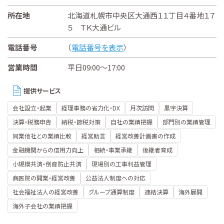
所在地
北海道札幌市中央区大通西１１丁目４番地１７
５ ＴＫ大通ビル
電話番号
（
電話番号を表示
）
営業時間
平日09:00～17:00
提供サービス
会社設立・起業
経理事務の省力化・DX
月次訪問
黒字決算
決算・税務申告
納税・節税対策
自社の業績把握
部門別の業績管理
同業他社との業績比較
経営助言
経営改善計画書の作成
金融機関からの信用力向上
相続・事業承継
後継者育成
小規模共済・倒産防止共済
現場別の工事利益管理
病医院の開業・経営改善
公益法人制度への対応
社会福祉法人の経営改善
グループ通算制度
連結決算
海外展開
海外子会社の業績把握