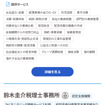
提供サービス
会社設立・起業
経理事務の省力化・DX
月次訪問
黒字決算
決算・税務申告
納税・節税対策
自社の業績把握
部門別の業績管理
同業他社との業績比較
経営助言
経営改善計画書の作成
金融機関からの信用力向上
相続・事業承継
後継者育成
小規模共済・倒産防止共済
現場別の工事利益管理
病医院の開業・経営改善
公益法人制度への対応
社会福祉法人の経営改善
グループ通算制度
連結決算
海外展開
海外子会社の業績把握
詳細を見る
鈴木圭介税理士事務所
認定支援機関
TKCモニタリング情報サービス利用
経営改善計画策定支援実績あり