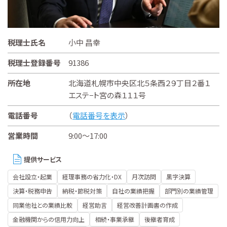
税理士氏名
小中 昌幸
税理士登録番号
91386
所在地
北海道札幌市中央区北５条西２９丁目２番１
エステ−ト宮の森１１１号
電話番号
（
電話番号を表示
）
営業時間
9:00～17:00
提供サービス
会社設立・起業
経理事務の省力化・DX
月次訪問
黒字決算
決算・税務申告
納税・節税対策
自社の業績把握
部門別の業績管理
同業他社との業績比較
経営助言
経営改善計画書の作成
金融機関からの信用力向上
相続・事業承継
後継者育成