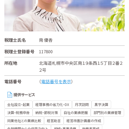
税理士氏名
南 優香
税理士登録番号
117800
所在地
北海道札幌市中央区南１９条西１５丁目２番２
２号
電話番号
（
電話番号を表示
）
提供サービス
会社設立・起業
経理事務の省力化・DX
月次訪問
黒字決算
決算・税務申告
納税・節税対策
自社の業績把握
部門別の業績管理
同業他社との業績比較
経営助言
経営改善計画書の作成
金融機関からの信用力向上
相続・事業承継
後継者育成