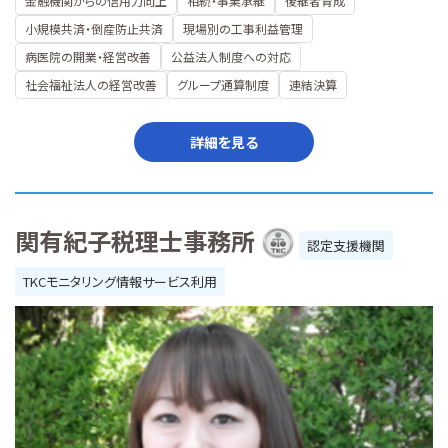
金融機関からの信用力向上
相続・事業承継
後継者育成
小規模共済・倒産防止共済
現場別の工事利益管理
病医院の開業・経営改善
公益法人制度への対応
社会福祉法人の経営改善
グループ通算制度
連結決算
詳細を見る
関有紀子税理士事務所
認定支援機関
TKCモニタリング情報サービス利用