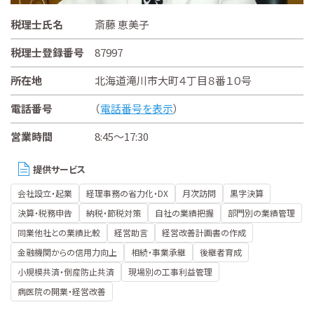
税理士氏名
斎藤 恵美子
税理士登録番号
87997
所在地
北海道滝川市大町４丁目８番１０号
電話番号
（
電話番号を表示
）
営業時間
8:45～17:30
提供サービス
会社設立・起業
経理事務の省力化・DX
月次訪問
黒字決算
決算・税務申告
納税・節税対策
自社の業績把握
部門別の業績管理
同業他社との業績比較
経営助言
経営改善計画書の作成
金融機関からの信用力向上
相続・事業承継
後継者育成
小規模共済・倒産防止共済
現場別の工事利益管理
病医院の開業・経営改善