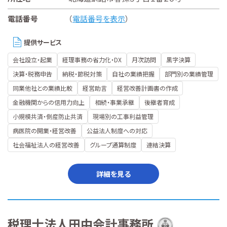
電話番号
（
電話番号を表示
）
提供サービス
会社設立・起業
経理事務の省力化・DX
月次訪問
黒字決算
決算・税務申告
納税・節税対策
自社の業績把握
部門別の業績管理
同業他社との業績比較
経営助言
経営改善計画書の作成
金融機関からの信用力向上
相続・事業承継
後継者育成
小規模共済・倒産防止共済
現場別の工事利益管理
病医院の開業・経営改善
公益法人制度への対応
社会福祉法人の経営改善
グループ通算制度
連結決算
詳細を見る
税理士法人田中会計事務所