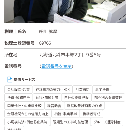
税理士氏名
細川 拡厚
税理士登録番号
89766
所在地
北海道北斗市本郷２丁目９番５号
電話番号
（
電話番号を表示
）
提供サービス
会社設立・起業
経理事務の省力化・DX
月次訪問
黒字決算
決算・税務申告
納税・節税対策
自社の業績把握
部門別の業績管理
同業他社との業績比較
経営助言
経営改善計画書の作成
金融機関からの信用力向上
相続・事業承継
後継者育成
小規模共済・倒産防止共済
現場別の工事利益管理
グループ通算制度
連結決算