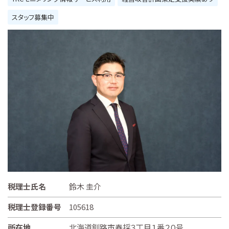
スタッフ募集中
税理士氏名
鈴木 圭介
税理士登録番号
105618
所在地
北海道釧路市春採３丁目１番２０号