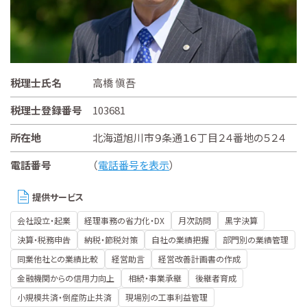
税理士氏名
高橋 愼吾
税理士登録番号
103681
所在地
北海道旭川市９条通１６丁目２４番地の５２４
電話番号
（
電話番号を表示
）
提供サービス
会社設立・起業
経理事務の省力化・DX
月次訪問
黒字決算
決算・税務申告
納税・節税対策
自社の業績把握
部門別の業績管理
同業他社との業績比較
経営助言
経営改善計画書の作成
金融機関からの信用力向上
相続・事業承継
後継者育成
小規模共済・倒産防止共済
現場別の工事利益管理