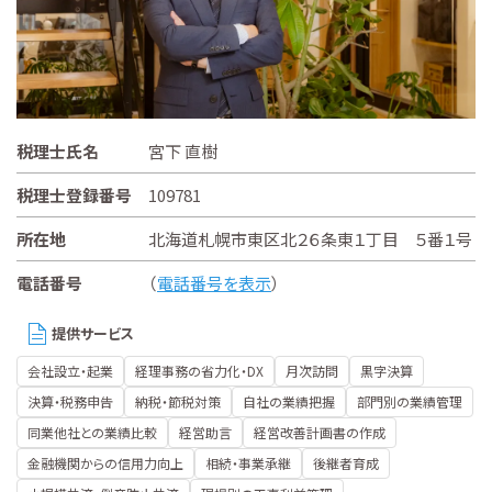
税理士氏名
宮下 直樹
税理士登録番号
109781
所在地
北海道札幌市東区北２６条東１丁目 ５番１号
電話番号
（
電話番号を表示
）
提供サービス
会社設立・起業
経理事務の省力化・DX
月次訪問
黒字決算
決算・税務申告
納税・節税対策
自社の業績把握
部門別の業績管理
同業他社との業績比較
経営助言
経営改善計画書の作成
金融機関からの信用力向上
相続・事業承継
後継者育成