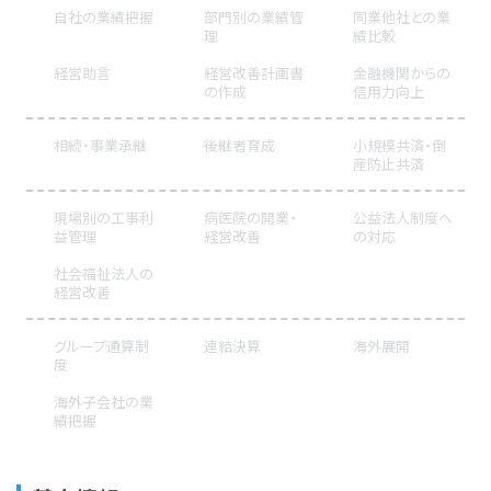
自社の業績把握
部門別の業績管
同業他社との業
理
績比較
経営助言
経営改善計画書
金融機関からの
の作成
信用力向上
相続・事業承継
後継者育成
小規模共済・倒
産防止共済
現場別の工事利
病医院の開業・
公益法人制度へ
益管理
経営改善
の対応
社会福祉法人の
経営改善
グループ通算制
連結決算
海外展開
度
海外子会社の業
績把握