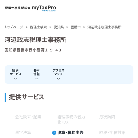
トップページ
税理士検索
愛知県
豊橋市
河辺政志税理士事務所
河辺政志税理士事務所
愛知県豊橋市西小鷹野１−９−４３
提供
基本
アクセス
サービス
情報
マップ
提供サービス
会社設立・起業
経理事務の省力
月次訪問
化・DX
黒字決算
決算・税務申告
納税・節税対策