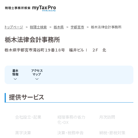
トップページ
税理士検索
栃木県
宇都宮市
栃木法律会計事務所
栃木法律会計事務所
栃木県宇都宮市滝谷町１９番１８号 福井ビルⅠ ２Ｆ 北
基本
アクセス
情報
マップ
提供サービス
会社設立・起業
経理事務の省力
月次訪問
化・DX
黒字決算
決算・税務申告
納税・節税対策