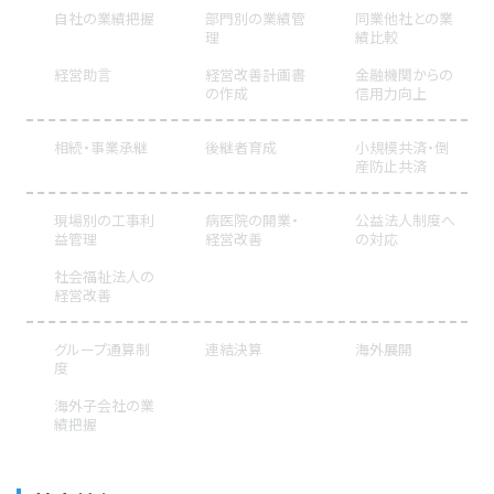
自社の業績把握
部門別の業績管
同業他社との業
理
績比較
経営助言
経営改善計画書
金融機関からの
の作成
信用力向上
相続・事業承継
後継者育成
小規模共済・倒
産防止共済
現場別の工事利
病医院の開業・
公益法人制度へ
益管理
経営改善
の対応
社会福祉法人の
経営改善
グループ通算制
連結決算
海外展開
度
海外子会社の業
績把握