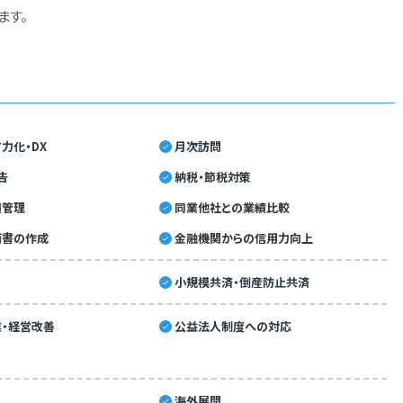
ます。
力化・DX
月次訪問
告
納税・節税対策
績管理
同業他社との業績比較
画書の作成
金融機関からの信用力向上
小規模共済・倒産防止共済
・経営改善
公益法人制度への対応
海外展開