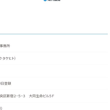
事務所
ウ タケヒト）
0日登録
央区新宿２−５−３ 大同生命ビル５Ｆ
示
）