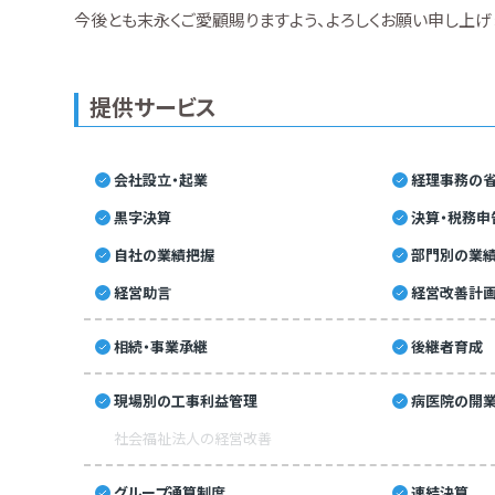
今後とも末永くご愛顧賜りますよう、よろしくお願い申し上げ
提供サービス
会社設立・起業
経理事務の省
黒字決算
決算・税務申
自社の業績把握
部門別の業
経営助言
経営改善計
相続・事業承継
後継者育成
現場別の工事利益管理
病医院の開業
社会福祉法人の経営改善
グループ通算制度
連結決算