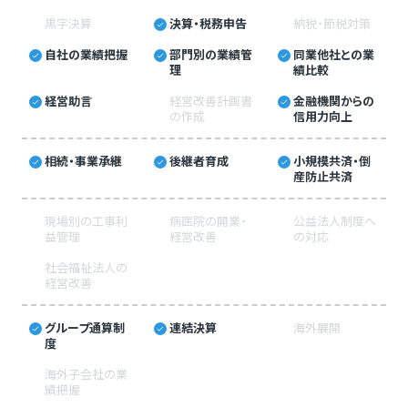
黒字決算
決算・税務申告
納税・節税対策
自社の業績把握
部門別の業績管
同業他社との業
理
績比較
経営助言
経営改善計画書
金融機関からの
の作成
信用力向上
相続・事業承継
後継者育成
小規模共済・倒
産防止共済
現場別の工事利
病医院の開業・
公益法人制度へ
益管理
経営改善
の対応
社会福祉法人の
経営改善
グループ通算制
連結決算
海外展開
度
海外子会社の業
績把握