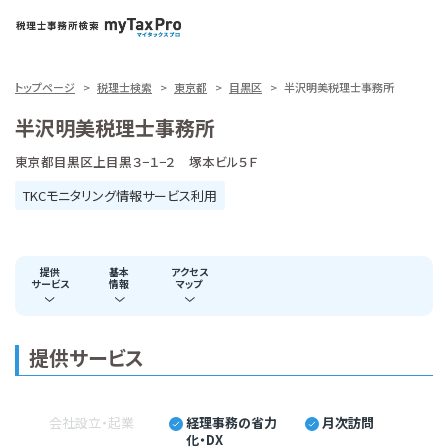
トップページ
税理士検索
東京都
目黒区
半沢明美税理士事務所
半沢明美税理士事務所
東京都目黒区上目黒３−１−２ 塚本ビル５Ｆ
TKCモニタリング情報サービス利用
提供
基本
アクセス
サービス
情報
マップ
提供サービス
会社設立・起業
経理事務の省力
月次訪問
化・DX