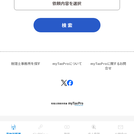
依頼内容を選択
検 索
税理士事務所を探す
myTaxProについて
myTaxProに関するお問
合せ
Copyright © ＴＫＣ Corporation
All Rights Reserved.
事務所概要
インタビュー
動画
求人情報
お問合せ