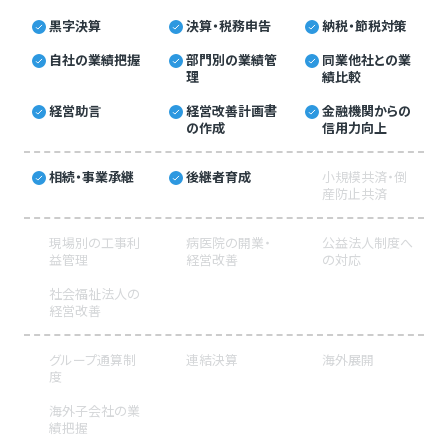
黒字決算
決算・税務申告
納税・節税対策
自社の業績把握
部門別の業績管
同業他社との業
理
績比較
経営助言
経営改善計画書
金融機関からの
の作成
信用力向上
相続・事業承継
後継者育成
小規模共済・倒
産防止共済
現場別の工事利
病医院の開業・
公益法人制度へ
益管理
経営改善
の対応
社会福祉法人の
経営改善
グループ通算制
連結決算
海外展開
度
海外子会社の業
績把握