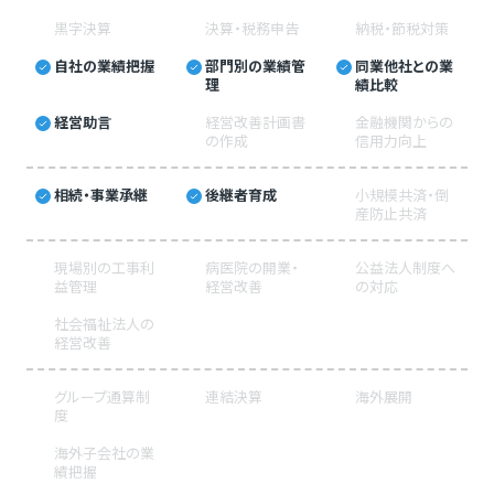
黒字決算
決算・税務申告
納税・節税対策
自社の業績把握
部門別の業績管
同業他社との業
理
績比較
経営助言
経営改善計画書
金融機関からの
の作成
信用力向上
相続・事業承継
後継者育成
小規模共済・倒
産防止共済
現場別の工事利
病医院の開業・
公益法人制度へ
益管理
経営改善
の対応
社会福祉法人の
経営改善
グループ通算制
連結決算
海外展開
度
海外子会社の業
績把握