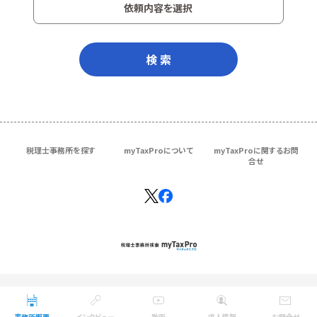
依頼内容を選択
検 索
税理士事務所を探す
myTaxProについて
myTaxProに関するお問
合せ
Copyright © ＴＫＣ Corporation
All Rights Reserved.
事務所概要
インタビュー
動画
求人情報
お問合せ