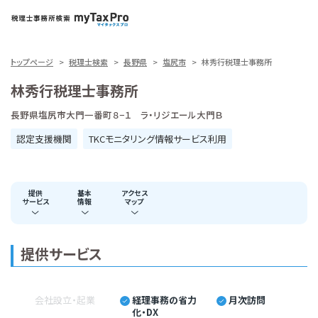
トップページ
税理士検索
長野県
塩尻市
林秀行税理士事務所
林秀行税理士事務所
長野県塩尻市大門一番町８−１ ラ・リジエール大門Ｂ
認定支援機関
TKCモニタリング情報サービス利用
提供
基本
アクセス
サービス
情報
マップ
提供サービス
会社設立・起業
経理事務の省力
月次訪問
化・DX