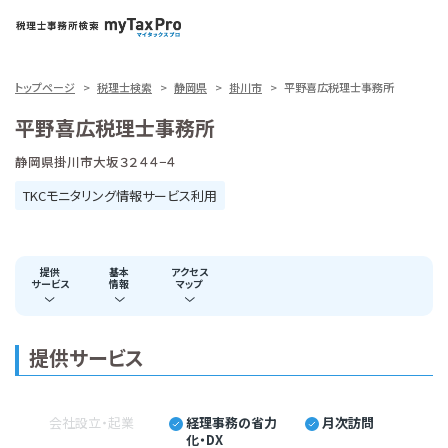
トップページ
税理士検索
静岡県
掛川市
平野喜広税理士事務所
平野喜広税理士事務所
静岡県掛川市大坂３２４４−４
TKCモニタリング情報サービス利用
提供
基本
アクセス
サービス
情報
マップ
提供サービス
会社設立・起業
経理事務の省力
月次訪問
化・DX