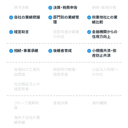
黒字決算
決算・税務申告
納税・節税対策
自社の業績把握
部門別の業績管
同業他社との業
理
績比較
経営助言
経営改善計画書
金融機関からの
の作成
信用力向上
相続・事業承継
後継者育成
小規模共済・倒
産防止共済
現場別の工事利
病医院の開業・
公益法人制度へ
益管理
経営改善
の対応
社会福祉法人の
経営改善
グループ通算制
連結決算
海外展開
度
海外子会社の業
績把握