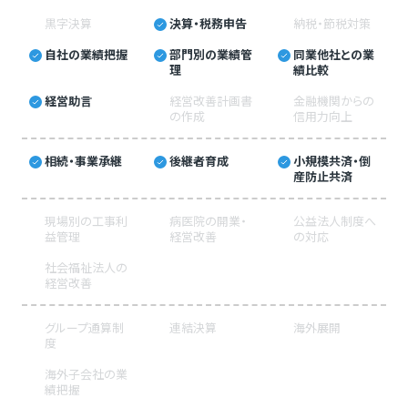
黒字決算
決算・税務申告
納税・節税対策
自社の業績把握
部門別の業績管
同業他社との業
理
績比較
経営助言
経営改善計画書
金融機関からの
の作成
信用力向上
相続・事業承継
後継者育成
小規模共済・倒
産防止共済
現場別の工事利
病医院の開業・
公益法人制度へ
益管理
経営改善
の対応
社会福祉法人の
経営改善
グループ通算制
連結決算
海外展開
度
海外子会社の業
績把握