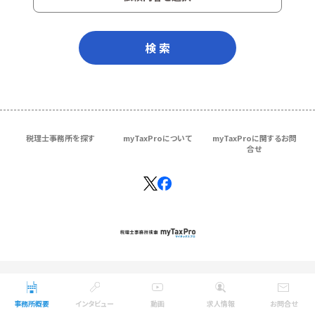
検 索
税理士事務所を探す
myTaxProについて
myTaxProに関するお問
合せ
Copyright © ＴＫＣ Corporation
All Rights Reserved.
事務所概要
インタビュー
動画
求人情報
お問合せ