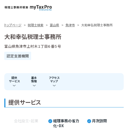
トップページ
税理士検索
富山県
魚津市
大和幸弘税理士事務所
大和幸弘税理士事務所
富山県魚津市上村木１丁目６番５号
認定支援機関
提供
基本
アクセス
サービス
情報
マップ
提供サービス
会社設立・起業
経理事務の省力
月次訪問
化・DX