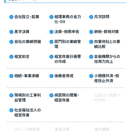
会社設立・起業
経理事務の省力
月次訪問
化・DX
黒字決算
決算・税務申告
納税・節税対策
自社の業績把握
部門別の業績管
同業他社との業
理
績比較
経営助言
経営改善計画書
金融機関からの
の作成
信用力向上
相続・事業承継
後継者育成
小規模共済・倒
産防止共済
現場別の工事利
病医院の開業・
公益法人制度へ
益管理
経営改善
の対応
社会福祉法人の
経営改善
グループ通算制
連結決算
海外展開