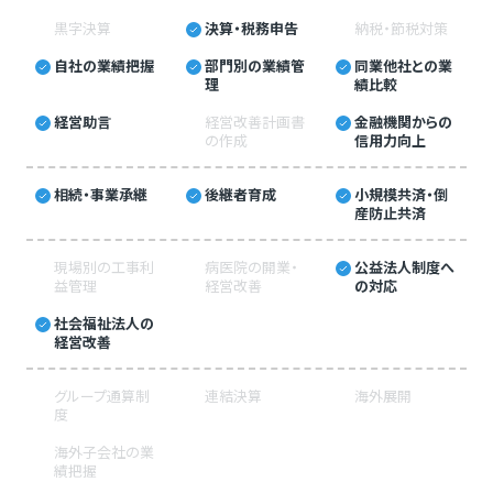
黒字決算
決算・税務申告
納税・節税対策
自社の業績把握
部門別の業績管
同業他社との業
理
績比較
経営助言
経営改善計画書
金融機関からの
の作成
信用力向上
相続・事業承継
後継者育成
小規模共済・倒
産防止共済
現場別の工事利
病医院の開業・
公益法人制度へ
益管理
経営改善
の対応
社会福祉法人の
経営改善
グループ通算制
連結決算
海外展開
度
海外子会社の業
績把握