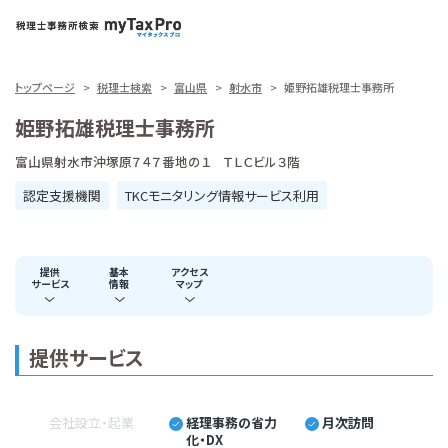
トップページ
税理士検索
富山県
射水市
姫野拓雄税理士事務所
姫野拓雄税理士事務所
富山県射水市沖塚原７４７番地の１ ＴＬＣビル３階
認定支援機関
TKCモニタリング情報サービス利用
提供
基本
アクセス
サービス
情報
マップ
提供サービス
会社設立・起業
経理事務の省力
月次訪問
化・DX