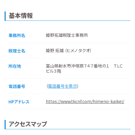
基本情報
姫野拓雄税理士事務所
事務所名
姫野 拓雄 （ヒメノ タクオ）
税理士名
富山県射水市沖塚原７４７番地の１ ＴＬＣ
所在地
ビル３階
（
電話番号を表示
）
電話番号
https://www.tkcnf.com/himeno-kaikei/
HPアドレス
アクセスマップ