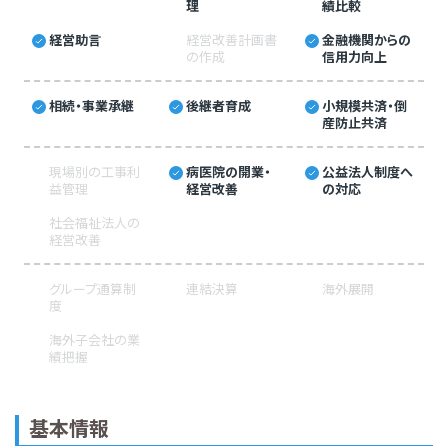
理
績比較
経営助言
経営改善計画書
金融機関からの
の作成
信用力向上
相続・事業承継
後継者育成
小規模共済・倒
産防止共済
現場別の工事利
病医院の開業・
公益法人制度へ
益管理
経営改善
の対応
社会福祉法人の
経営改善
グループ通算制
連結決算
海外展開
度
海外子会社の業
績把握
基本情報