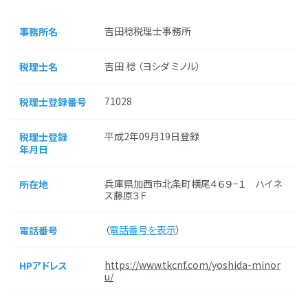
吉田稔税理士事務所
事務所名
吉田 稔 （ヨシダ ミノル）
税理士名
71028
税理士登録番号
平成2年09月19日登録
税理士登録
年月日
兵庫県加西市北条町横尾４６９−１ ハイネ
所在地
ス藤原３Ｆ
（
電話番号を表示
）
電話番号
https://www.tkcnf.com/yoshida-minor
HPアドレス
u/