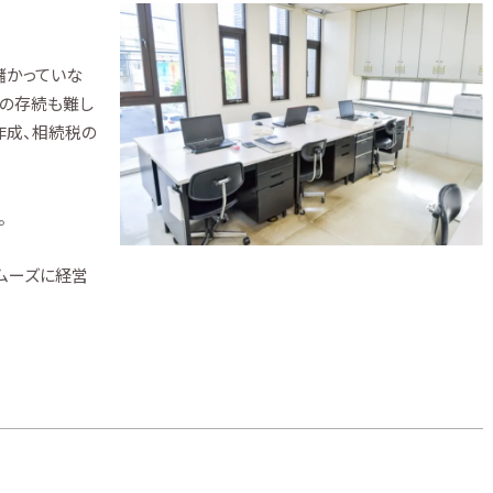
儲かっていな
業の存続も難し
作成、相続税の
。
ムーズに経営