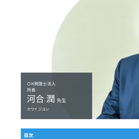
ＯＫ税理士法人
所長
河合 潤
先生
カワイ ジユン
目次