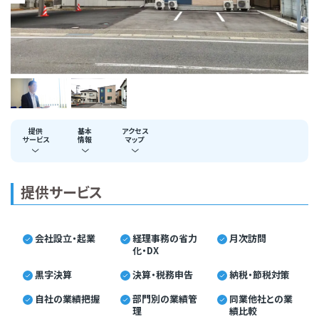
提供
基本
アクセス
サービス
情報
マップ
提供サービス
会社設立・起業
経理事務の省力
月次訪問
化・DX
黒字決算
決算・税務申告
納税・節税対策
自社の業績把握
部門別の業績管
同業他社との業
理
績比較