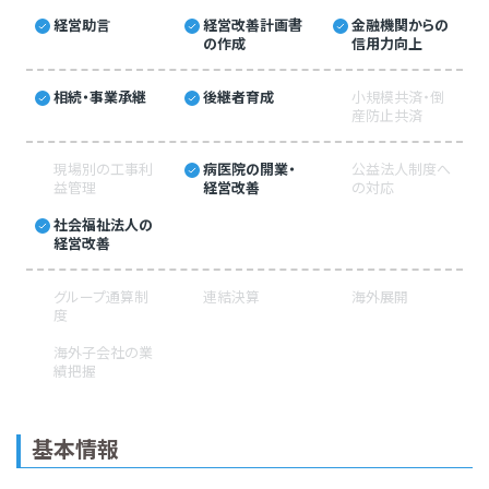
経営助言
経営改善計画書
金融機関からの
の作成
信用力向上
相続・事業承継
後継者育成
小規模共済・倒
産防止共済
現場別の工事利
病医院の開業・
公益法人制度へ
益管理
経営改善
の対応
社会福祉法人の
経営改善
グループ通算制
連結決算
海外展開
度
海外子会社の業
績把握
基本情報