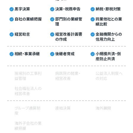
黒字決算
決算・税務申告
納税・節税対策
自社の業績把握
部門別の業績管
同業他社との業
理
績比較
経営助言
経営改善計画書
金融機関からの
の作成
信用力向上
相続・事業承継
後継者育成
小規模共済・倒
産防止共済
現場別の工事利
病医院の開業・
公益法人制度へ
益管理
経営改善
の対応
社会福祉法人の
経営改善
グループ通算制
連結決算
海外展開
度
海外子会社の業
績把握