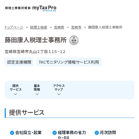
トップページ
税理士検索
宮崎県
宮崎市
藤田康人税理士事務所
藤田康人税理士事務所
宮崎県宮崎市丸山２丁目１１５−１２
認定支援機関
TKCモニタリング情報サービス利用
提供
基本
アクセス
サービス
情報
マップ
提供サービス
会社設立・起業
経理事務の省力
月次訪問
化・DX