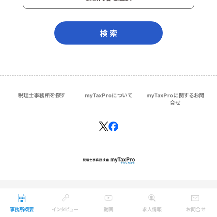
検 索
税理士事務所を探す
myTaxProについて
myTaxProに関するお問
合せ
Copyright © ＴＫＣ Corporation
All Rights Reserved.
事務所概要
インタビュー
動画
求人情報
お問合せ