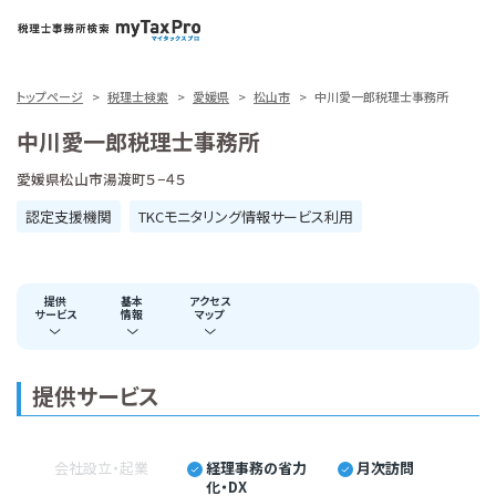
トップページ
税理士検索
愛媛県
松山市
中川愛一郎税理士事務所
中川愛一郎税理士事務所
愛媛県松山市湯渡町５−４５
認定支援機関
TKCモニタリング情報サービス利用
提供
基本
アクセス
サービス
情報
マップ
提供サービス
会社設立・起業
経理事務の省力
月次訪問
化・DX