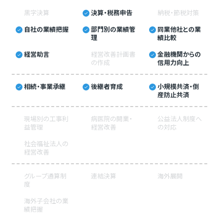
黒字決算
決算・税務申告
納税・節税対策
自社の業績把握
部門別の業績管
同業他社との業
理
績比較
経営助言
経営改善計画書
金融機関からの
の作成
信用力向上
相続・事業承継
後継者育成
小規模共済・倒
産防止共済
現場別の工事利
病医院の開業・
公益法人制度へ
益管理
経営改善
の対応
社会福祉法人の
経営改善
グループ通算制
連結決算
海外展開
度
海外子会社の業
績把握