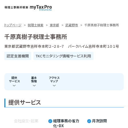
トップページ
税理士検索
東京都
武蔵野市
千原真樹子税理士事務所
千原真樹子税理士事務所
東京都武蔵野市吉祥寺本町２−２８−７ パークハイム吉祥寺本町１０１号
認定支援機関
TKCモニタリング情報サービス利用
提供
基本
アクセス
サービス
情報
マップ
提供サービス
会社設立・起業
経理事務の省力
月次訪問
化・DX