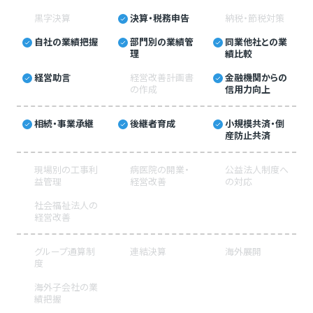
黒字決算
決算・税務申告
納税・節税対策
自社の業績把握
部門別の業績管
同業他社との業
理
績比較
経営助言
経営改善計画書
金融機関からの
の作成
信用力向上
相続・事業承継
後継者育成
小規模共済・倒
産防止共済
現場別の工事利
病医院の開業・
公益法人制度へ
益管理
経営改善
の対応
社会福祉法人の
経営改善
グループ通算制
連結決算
海外展開
度
海外子会社の業
績把握