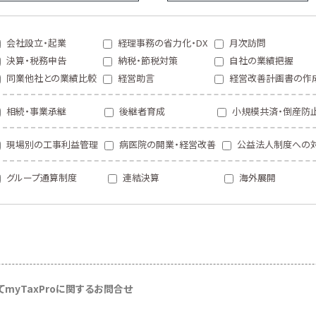
会社設立・起業
経理事務の省力化・DX
月次訪問
決算・税務申告
納税・節税対策
自社の業績把握
同業他社との業績比較
経営助言
経営改善計画書の作
相続・事業承継
後継者育成
小規模共済・倒産防
現場別の工事利益管理
病医院の開業・経営改善
公益法人制度への
グループ通算制度
連結決算
海外展開
て
myTaxProに関するお問合せ