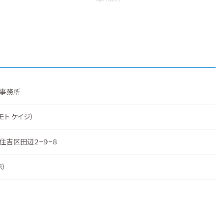
事務所
モト ケイジ）
住吉区田辺２−９−８
示
）