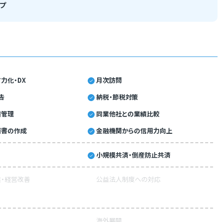
プ
力化・DX
月次訪問
告
納税・節税対策
績管理
同業他社との業績比較
画書の作成
金融機関からの信用力向上
小規模共済・倒産防止共済
・経営改善
公益法人制度への対応
海外展開