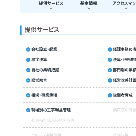
提供
サービス
基本
情報
アクセス
マッ
提供サービス
会社設立・起業
経理事務の省
黒字決算
決算・税務申
自社の業績把握
部門別の業
経営助言
経営改善計
相続・事業承継
後継者育成
現場別の工事利益管理
病医院の開業
社会福祉法人の経営改善
グループ通算制度
連結決算